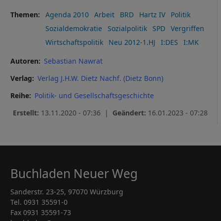
Themen
Agenda 2010
Arbeit
BRD
Hartz IV
Politik
Sozialdemokratie
Sozialpolitik
SPD
Vergriffen
Wirtschaftspolitik
Neu 2012-1.HJ
I:DES
I:MK
Autoren
Sebastian Nawrat
Verlag
Verlag J.H.W. Dietz Nachf. (Dietz Bonn)
Reihe
Politik- und Gesellschaftsgeschichte
Erstellt:
13.11.2020 - 07:36 |
Geändert:
16.01.2023 - 07:28
Buchladen Neuer Weg
Sanderstr. 23-25, 97070 Würzburg
Tel. 0931 35591-0
Fax 0931 35591-73