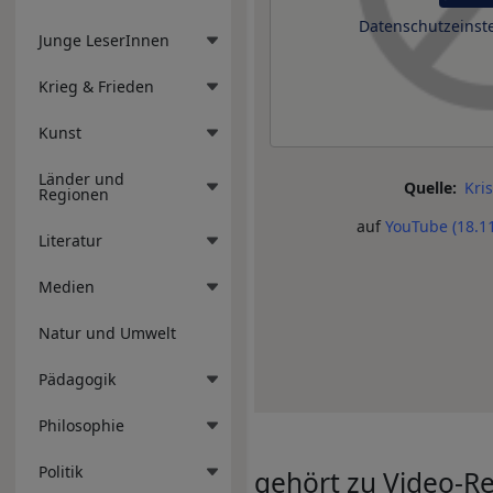
Datenschutzeinst
Junge LeserInnen
Krieg & Frieden
Kunst
Länder und
Quelle
Kri
Regionen
auf
YouTube (18.1
Literatur
Medien
Natur und Umwelt
Pädagogik
Philosophie
Politik
gehört zu Video-R