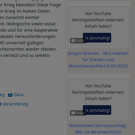
der Krieg beenden? Diese Frage
 den Krieg im Nahen Osten.
Von
YouTube
en zunächst einmal
bereitgestellten externen
ie, ökologische sowie sozial
Inhalt laden?
de und für eine kooperative
globalen Herausforderungen.
Ja (einmalig)
45 universell gültigen
Datenschutzeinstellungen
chtsnormen wieder stärken,
Jürgen Grässlin - Mut machen
verwalten
 verletzt und so selektiv
für Frieden und
Menschenrechte (16.04.2025)
Von
YouTube
bereitgestellten externen
eg
Gaza
Inhalt laden?
Ukrainekrieg
Ja (einmalig)
Datenschutzeinstellungen
Nordstream-Terroranschlag:
verwalten
Wer ist verantwortlich?