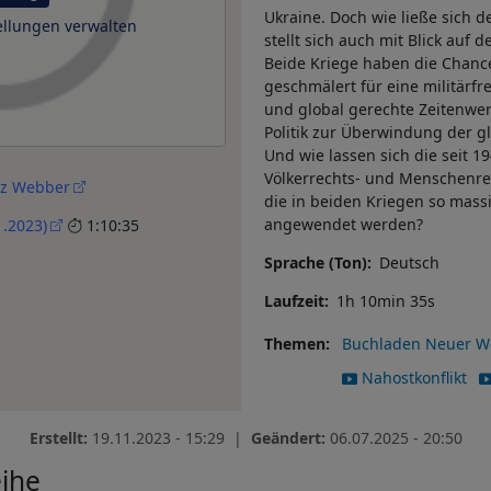
Ukraine. Doch wie ließe sich 
ellungen verwalten
stellt sich auch mit Blick auf
Beide Kriege haben die Chanc
geschmälert für eine militärfre
und global gerechte Zeitenwen
Politik zur Überwindung der 
Und wie lassen sich die seit 19
Völkerrechts- und Menschenre
sz Webber
die in beiden Kriegen so massiv
angewendet werden?
1.2023)
1:10:35
Sprache (Ton)
Deutsch
Laufzeit
1h 10min 35s
Themen
Buchladen Neuer W
Nahostkonflikt
Erstellt:
19.11.2023 - 15:29 |
Geändert:
06.07.2025 - 20:50
eihe