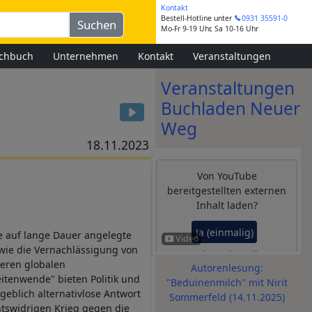
Kontakt
Bestell-Hotline
unter
0931 35591-0
Mo-Fr 9-19 Uhr, Sa 10-16 Uhr
chbuch
Unternehmen
Kontakt
Veranstaltungen
Veranstaltungen
Buchladen Neuer
Weg
18.11.2023
Von
YouTube
bereitgestellten externen
Inhalt laden?
Ja (einmalig)
e auf lange Dauer angelegte
wie die Vernachlässigung von
Datenschutzeinstellungen
eren globalen
Autorenlesung:
verwalten
itenwende" bieten Politik und
"Beduinenmilch" mit Nirit
geblich alternativlose Antwort
Sommerfeld (14.11.2025)
htswidrigen Krieg gegen die