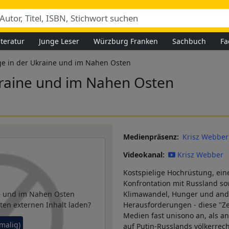
iteratur
Junge Leser
Würzburg Franken
Sachbuch
Fa
ge in der Ukraine und im Nahen Osten
kraine und im Nahen Osten
Medienpräsenz
Krisz Webber
Videokanal
Krisz Webber
Kostspielige Hochrüstung, ein
Konfrontation mit Russland so
ne und im Nahen Osten
Klimawandel, Hunger und and
ten externen Inhalt laden?
Herausforderungen - diese "Ze
Medien fast unisono an, als an
nmalig)
auf Putin-Russlands völkerrec