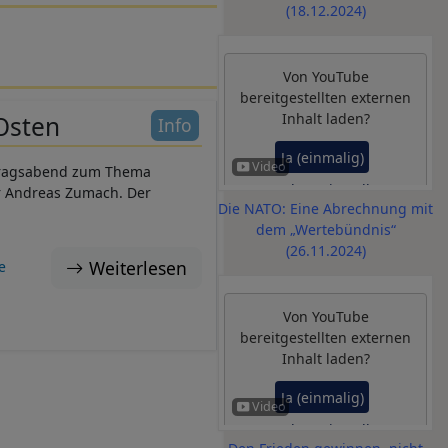
(18.12.2024)
Von
YouTube
bereitgestellten externen
Inhalt laden?
Osten
Info
Ja (einmalig)
tragsabend zum Thema
Datenschutzeinstellungen
r
Andreas Zumach
. Der
Die NATO: Eine Abrechnung mit
verwalten
dem „Wertebündnis“
(26.11.2024)
Weiterlesen
e
Von
YouTube
bereitgestellten externen
Inhalt laden?
Ja (einmalig)
Datenschutzeinstellungen