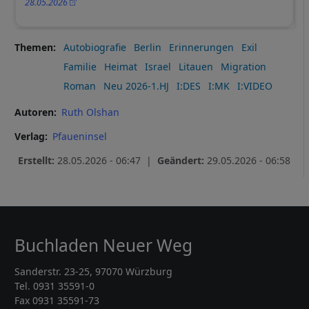
28.05.2026
Themen
Autobiografie
Berlin
Erinnerungen
Exil
Familie
Heimat
Israel
Litauen
Migration
Roman
Neu 2026-1.HJ
I:DES
I:MK
I:VIDEO
Autoren
Ruth Olshan
Verlag
Pfaueninsel
Erstellt:
28.05.2026 - 06:47 |
Geändert:
29.05.2026 - 06:58
Buchladen Neuer Weg
Sanderstr. 23-25, 97070 Würzburg
Tel. 0931 35591-0
Fax 0931 35591-73