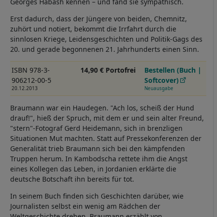
Georges Habash kennen – und fand sie sympathisch.
Erst dadurch, dass der Jüngere von beiden, Chemnitz,
zuhört und notiert, bekommt die Irrfahrt durch die
sinnlosen Kriege, Leidensgeschichten und Politik-Gags des
20. und gerade begonnenen 21. Jahrhunderts einen Sinn.
ISBN 978-3-
14,90 € Portofrei
Bestellen (Buch |
906212-00-5
Softcover)
20.12.2013
Neuausgabe
Braumann war ein Haudegen. "Ach los, scheiß der Hund
drauf!", hieß der Spruch, mit dem er und sein alter Freund,
"stern"-Fotograf Gerd Heidemann, sich in brenzligen
Situationen Mut machten. Statt auf Pressekonferenzen der
Generalität trieb Braumann sich bei den kämpfenden
Truppen herum. In Kambodscha rettete ihm die Angst
eines Kollegen das Leben, in Jordanien erklärte die
deutsche Botschaft ihn bereits für tot.
In seinem Buch finden sich Geschichten darüber, wie
Journalisten selbst ein wenig am Rädchen der
Weltgeschichte drehen. Braumann erzählt von