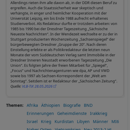
Allerdings rieten ihm alle davon ab, in der DDR diesen Beruf zu
ergreifen. Auch die Staatssicherheit war skeptisch und
verhängte, in enger und heimlicher Kooperation mit der
Universität Leipzig, ein bis Ende 1988 aufrecht erhaltenes
Studienverbot. Als Redakteur durfte er trotzdem arbeiten: von
1985 bis 1990 bei der Dresdner Tageszeitung „Sächsische
Neueste Nachrichten“. In der Wendezeit wechselte er zu der in
Stuttgart produzierten Wochenzeitung „Sachsenspiegel“ der
bürgerbewegten Dresdner „Gruppe der 20“. Nach deren
Einstellung erlebte er als Politikredakteur die letzten neun
Monate der vom Süddeutschen Verlag samt Immobilie in der
Dresdner Inneren Neustadt erworbenen Tageszeitung „Die
Union“. Es folgten Jahre der freien Mitarbeit für „Spiegel“,
„Focus“ und Nachrichtenagenturen wie dpa, AP und VWD
sowie bis 1997 als Sachsen-Korrespondent der „Welt am
Sonntag“. Seitdem ist er Redakteur der „Sächsischen Zeitung“.
Quelle:
VLB-TiX 28.05.2026
Themen
Afrika
Äthiopien
Biografie
BND
Erinnerungen
Geheimdienste
Irakkrieg
Israel
Krieg
Kurdistan
Libyen
Männer
MI6
Naher Osten
Vietnamkrieg
Neu 2013-2.HJ