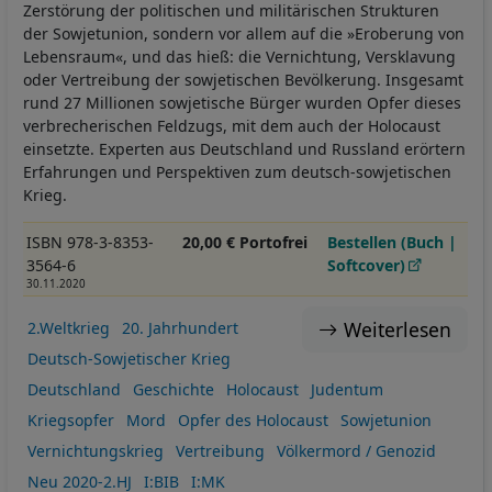
Zerstörung der politischen und militärischen Strukturen
der Sowjetunion, sondern vor allem auf die »Eroberung von
Lebensraum«, und das hieß: die Vernichtung, Versklavung
oder Vertreibung der sowjetischen Bevölkerung. Insgesamt
rund 27 Millionen sowjetische Bürger wurden Opfer dieses
verbrecherischen Feldzugs, mit dem auch der Holocaust
einsetzte. Experten aus Deutschland und Russland erörtern
Erfahrungen und Perspektiven zum deutsch-sowjetischen
Krieg.
ISBN 978-3-8353-
20,00 € Portofrei
Bestellen (Buch |
3564-6
Softcover)
30.11.2020
Weiterlesen
2.Weltkrieg
20. Jahrhundert
Deutsch-Sowjetischer Krieg
Deutschland
Geschichte
Holocaust
Judentum
Kriegsopfer
Mord
Opfer des Holocaust
Sowjetunion
Vernichtungskrieg
Vertreibung
Völkermord / Genozid
Neu 2020-2.HJ
I:BIB
I:MK