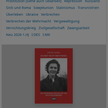
Prostitution (siehe auch Sexarbeit)
Repression
Russland
Sinti und Roma
Sowjetunion
Stalinismus
Transnistrien
Überleben
Ukraine
Verbrechen
Verbrechen der Wehrmacht
Vergewaltigung
Vernichtungskrieg
Zivilgesellschaft
Zwangsarbeit
Neu 2026-1.HJ
I:DES
I:MK