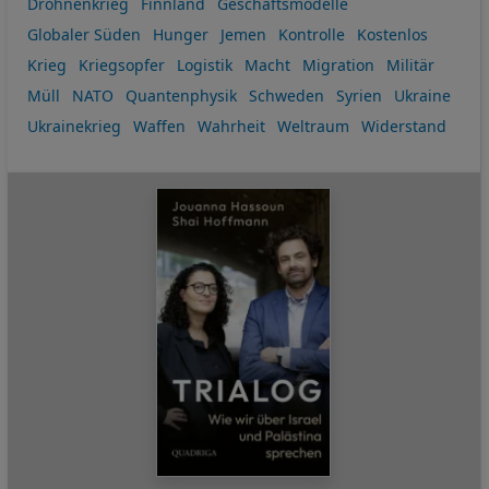
Drohnenkrieg
Finnland
Geschäftsmodelle
Globaler Süden
Hunger
Jemen
Kontrolle
Kostenlos
Krieg
Kriegsopfer
Logistik
Macht
Migration
Militär
Müll
NATO
Quantenphysik
Schweden
Syrien
Ukraine
Ukrainekrieg
Waffen
Wahrheit
Weltraum
Widerstand