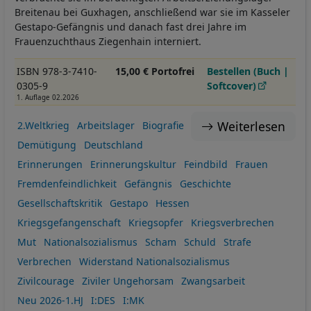
Breitenau bei Guxhagen, anschließend war sie im Kasseler
Gestapo-Gefängnis und danach fast drei Jahre im
Frauenzuchthaus Ziegenhain interniert.
ISBN 978-3-7410-
15,00 € Portofrei
Bestellen (Buch |
0305-9
Softcover)
1. Auflage 02.2026
Weiterlesen
2.Weltkrieg
Arbeitslager
Biografie
Demütigung
Deutschland
Erinnerungen
Erinnerungskultur
Feindbild
Frauen
Fremdenfeindlichkeit
Gefängnis
Geschichte
Gesellschaftskritik
Gestapo
Hessen
Kriegsgefangenschaft
Kriegsopfer
Kriegsverbrechen
Mut
Nationalsozialismus
Scham
Schuld
Strafe
Verbrechen
Widerstand Nationalsozialismus
Zivilcourage
Ziviler Ungehorsam
Zwangsarbeit
Neu 2026-1.HJ
I:DES
I:MK