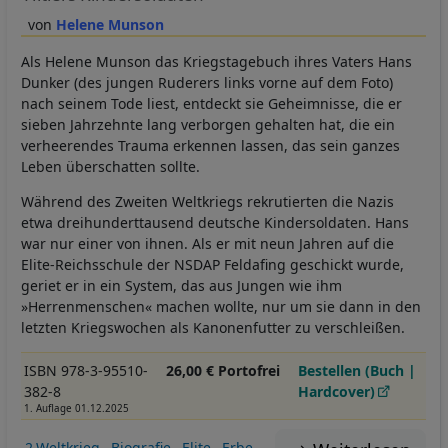
Helene Munson
Als Helene Munson das Kriegstagebuch ihres Vaters Hans
Dunker (des jungen Ruderers links vorne auf dem Foto)
nach seinem Tode liest, entdeckt sie Geheimnisse, die er
sieben Jahrzehnte lang verborgen gehalten hat, die ein
verheerendes Trauma erkennen lassen, das sein ganzes
Leben überschatten sollte.
Während des Zweiten Weltkriegs rekrutierten die Nazis
etwa dreihunderttausend deutsche Kindersoldaten. Hans
war nur einer von ihnen. Als er mit neun Jahren auf die
Elite-Reichsschule der NSDAP Feldafing geschickt wurde,
geriet er in ein System, das aus Jungen wie ihm
»Herrenmenschen« machen wollte, nur um sie dann in den
letzten Kriegswochen als Kanonenfutter zu verschleißen.
ISBN 978-3-95510-
26,00 € Portofrei
Bestellen (Buch |
382-8
Hardcover)
1. Auflage 01.12.2025
2.Weltkrieg
Biografie
Elite
Erbe