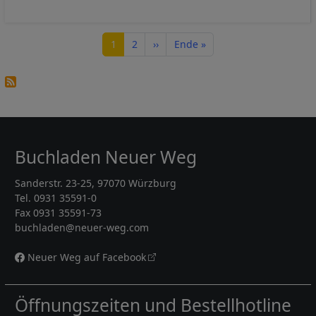
Seitennummerierung
Seite
Seite
Nächste Seite
Letzte Seite
1
2
››
Ende »
Buchladen Neuer Weg
Sanderstr. 23-25, 97070 Würzburg
Tel. 0931 35591-0
Fax 0931 35591-73
buchladen@neuer-weg.com
Neuer Weg auf Facebook
Öffnungszeiten und Bestellhotline