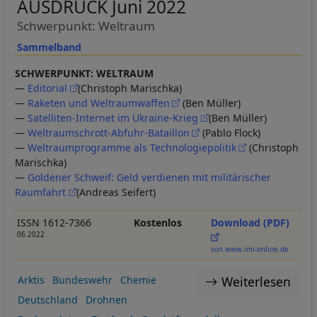
AUSDRUCK Juni 2022
Schwerpunkt: Weltraum
Sammelband
SCHWERPUNKT: WELTRAUM
—
Editorial
(Christoph Marischka)
—
Raketen und Weltraumwaffen
(Ben Müller)
—
Satelliten-Internet im Ukraine-Krieg
(Ben Müller)
—
Weltraumschrott-Abfuhr-Bataillon
(Pablo Flock)
—
Weltraumprogramme als Technologiepolitik
(Christoph
Marischka)
—
Goldener Schweif: Geld verdienen mit militärischer
Raumfahrt
(Andreas Seifert)
ISSN 1612-7366
Kostenlos
Download (PDF)
06.2022
von www.imi-online.de
Weiterlesen
Arktis
Bundeswehr
Chemie
Deutschland
Drohnen