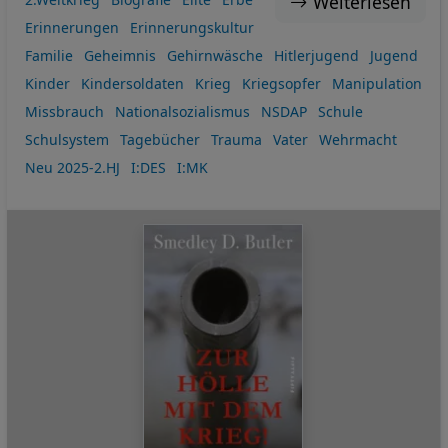
Weiterlesen
Erinnerungen
Erinnerungskultur
Familie
Geheimnis
Gehirnwäsche
Hitlerjugend
Jugend
Kinder
Kindersoldaten
Krieg
Kriegsopfer
Manipulation
Missbrauch
Nationalsozialismus
NSDAP
Schule
Schulsystem
Tagebücher
Trauma
Vater
Wehrmacht
Neu 2025-2.HJ
I:DES
I:MK