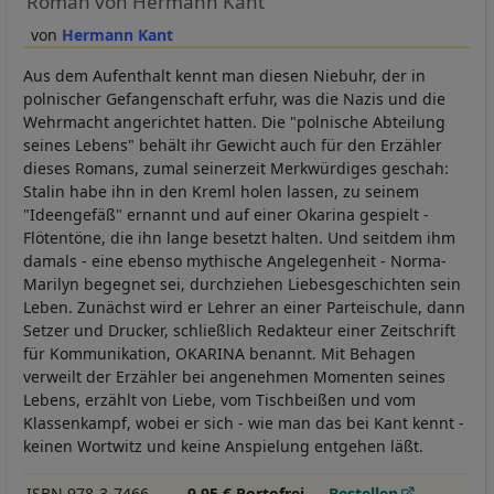
Roman von Hermann Kant
Hermann Kant
Aus dem Aufenthalt kennt man diesen Niebuhr, der in
polnischer Gefangenschaft erfuhr, was die Nazis und die
Wehrmacht angerichtet hatten. Die "polnische Abteilung
seines Lebens" behält ihr Gewicht auch für den Erzähler
dieses Romans, zumal seinerzeit Merkwürdiges geschah:
Stalin habe ihn in den Kreml holen lassen, zu seinem
"Ideengefäß" ernannt und auf einer Okarina gespielt -
Flötentöne, die ihn lange besetzt halten. Und seitdem ihm
damals - eine ebenso mythische Angelegenheit - Norma-
Marilyn begegnet sei, durchziehen Liebesgeschichten sein
Leben. Zunächst wird er Lehrer an einer Parteischule, dann
Setzer und Drucker, schließlich Redakteur einer Zeitschrift
für Kommunikation, OKARINA benannt. Mit Behagen
verweilt der Erzähler bei angenehmen Momenten seines
Lebens, erzählt von Liebe, vom Tischbeißen und vom
Klassenkampf, wobei er sich - wie man das bei Kant kennt -
keinen Wortwitz und keine Anspielung entgehen läßt.
ISBN 978-3-7466-
9,95 € Portofrei
Bestellen