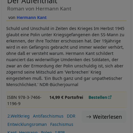
Der Aufenthalt
Roman von Hermann Kant
Hermann Kant
Schuld und Unschuld in Zeiten des Krieges Im Herbst 1945
glaubt eine Polin unter Kriegsgefangenen den SS-Mann zu
erkennen, der ihre Tochter erschossen hat. Der 19jährige
wird in ein Gefängnis gebracht und immer wieder verhört,
ohne daß er versteht warum. Hermann Kant schildert
nuanciert das widerwillige Umdenken des Soldaten, der
zwar an der Ermordung der Polin unschuldig ist, sich aber
zögernd seine Mitschuld am 'Verbrechen' Krieg
eingestehen muß. 'Ein Buch ganz und gar unpathetischer
Menschlichkeit.' NDR-Bücherjournal
ISBN 978-3-7466-
14,99 € Portofrei
Bestellen
1196-9
Weiterlesen
2.Weltkrieg
Antifaschismus
DDR
Entwicklungsroman
Faschismus
Kant, Hermann
Polen
I:BIB