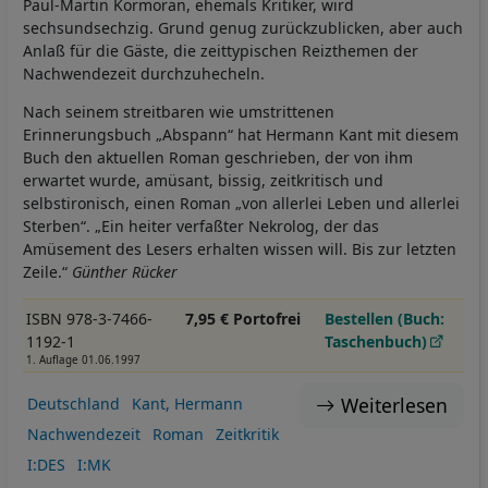
Paul-Martin Kormoran, ehemals Kritiker, wird
sechsundsechzig. Grund genug zurückzublicken, aber auch
Anlaß für die Gäste, die zeittypischen Reizthemen der
Nachwendezeit durchzuhecheln.
Nach seinem streitbaren wie umstrittenen
Erinnerungsbuch „Abspann“ hat Hermann Kant mit diesem
Buch den aktuellen Roman geschrieben, der von ihm
erwartet wurde, amüsant, bissig, zeitkritisch und
selbstironisch, einen Roman „von allerlei Leben und allerlei
Sterben“. „Ein heiter verfaßter Nekrolog, der das
Amüsement des Lesers erhalten wissen will. Bis zur letzten
Zeile.“
Günther Rücker
ISBN 978-3-7466-
7,95 € Portofrei
Bestellen (Buch:
1192-1
Taschenbuch)
1. Auflage 01.06.1997
Weiterlesen
Deutschland
Kant, Hermann
Nachwendezeit
Roman
Zeitkritik
I:DES
I:MK