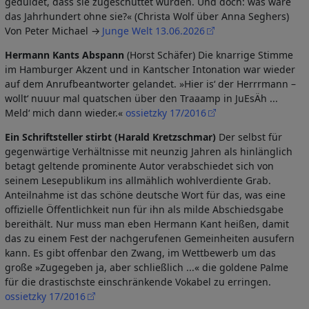
geduldet, dass sie zugeschüttet wurden. Und doch: was wäre
das Jahrhundert ohne sie?« (Christa Wolf über Anna Seghers)
Von Peter Michael
Junge Welt 13.06.2026
Hermann Kants Abspann
(Horst Schäfer) Die knarrige Stimme
im Hamburger Akzent und in Kantscher Intonation war wieder
auf dem Anrufbeantworter gelandet. »Hier is‘ der Herrrmann –
wollt‘ nuuur mal quatschen über den Traaamp in JuEsÄh ...
Meld‘ mich dann wieder.«
ossietzky 17/2016
Ein Schriftsteller stirbt (Harald Kretzschmar)
Der selbst für
gegenwärtige Verhältnisse mit neunzig Jahren als hinlänglich
betagt geltende prominente Autor verabschiedet sich von
seinem Lesepublikum ins allmählich wohlverdiente Grab.
Anteilnahme ist das schöne deutsche Wort für das, was eine
offizielle Öffentlichkeit nun für ihn als milde Abschiedsgabe
bereithält. Nur muss man eben Hermann Kant heißen, damit
das zu einem Fest der nachgerufenen Gemeinheiten ausufern
kann. Es gibt offenbar den Zwang, im Wettbewerb um das
große »Zugegeben ja, aber schließlich ...« die goldene Palme
für die drastischste einschränkende Vokabel zu erringen.
ossietzky 17/2016