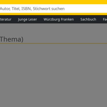
iteratur
Junge Leser
Würzburg Franken
Sachbuch
Fa
(Thema)