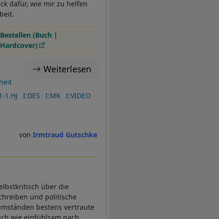
ck dafür, wie mir zu helfen
beit.
Bestellen (Buch |
Hardcover)
Weiterlesen
heit
-1.HJ
I:DES
I:MK
I:VIDEO
Irmtraud Gutschke
lbstkritisch über die
Schreiben und politische
umständen bestens vertraute
ch wie einfühlsam nach.