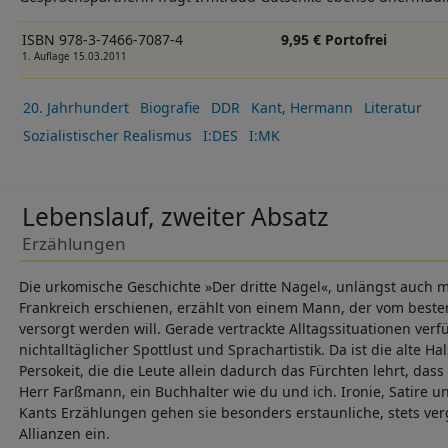
ISBN 978-3-7466-7087-4
9,95 € Portofrei
1. Auflage 15.03.2011
20. Jahrhundert
Biografie
DDR
Kant, Hermann
Literatur
Sozialistischer Realismus
I:DES
I:MK
Lebenslauf, zweiter Absatz
Erzählungen
Die urkomische Geschichte »Der dritte Nagel«, unlängst auch m
Frankreich erschienen, erzählt von einem Mann, der vom beste
versorgt werden will. Gerade vertrackte Alltagssituationen ver
nichtalltäglicher Spottlust und Sprachartistik. Da ist die alte H
Persokeit, die die Leute allein dadurch das Fürchten lehrt, dass
Herr Farßmann, ein Buchhalter wie du und ich. Ironie, Satire u
Kants Erzählungen gehen sie besonders erstaunliche, stets ve
Allianzen ein.