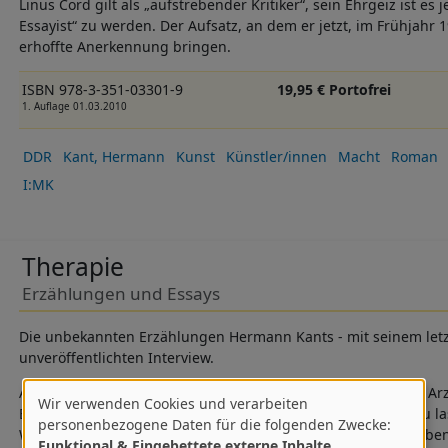
Linus Cord gilt als „aufstrebender Kritiker“, sein Ehrgeiz ist es 
Essayist“ zu werden. Der Aufsatz, an dem er jetzt, im Frühjahr 1
erhoffte Anerkennung bringen.
ISBN 978-3-351-03301-9
19,95 € Portofrei
1. Auflage 01.03.2010
DDR
Kant, Hermann
Kunst
Künstler/innen
Macht
Roman
I:MK
Therapie
Erzählungen und Essays
Die unbekannten Erzählungen Hermann Kants - mit seinem letz
unveröffentlichten Interview.
Als Hermann Kant 2011 schwer erkrankte, bereitete ihn sein Arz
Wir verwenden Cookies und verarbeiten
Er riet ihm, sich seine Computer ins Krankenhaus bringen zu la
Verwendung
personenbezogene Daten für die folgenden Zwecke:
Wochen habe ich versucht, jeden Tag ein bisschen zu schreiben
Funktional & Eingebettete externe Inhalte
.