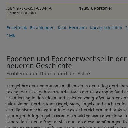
ISBN 978-3-351-03344-6
18,95 € Portofrei
1. Auflage 15.03.2011
Belletristik
Erzählungen
Kant, Hermann
Kurzgeschichten
I
I:MK
Epochen und Epochenwechsel in der
neueren Geschichte
Probleme der Theorie und der Politik
"Ich gehöre der Generation an, die noch in den Krieg getrieben
Kosing, der 1928 geboren wurde. Nach der Katastrophe fand er
Orientierung in den Ideen und Visionen von großen Vordenker
Saint-Simon, Herder, Kant,Hegel, Marx, Engels und auch Lenin. 
sich die historische Vernunft, die es zu bereichern und praktis
Geltung zu bringen galt. Daran mitzuwirken war Lebensinhalt un
Generation." Heute fragt er sich nun, ob diese Bemühungen fol
Subjekte des gesellschaftlichen Fortschritts erneut formieren 