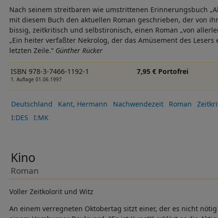
Nach seinem streitbaren wie umstrittenen Erinnerungsbuch „
mit diesem Buch den aktuellen Roman geschrieben, der von ih
bissig, zeitkritisch und selbstironisch, einen Roman „von allerle
„Ein heiter verfaßter Nekrolog, der das Amüsement des Lesers e
letzten Zeile.“
Günther Rücker
ISBN 978-3-7466-1192-1
7,95 € Portofrei
1. Auflage 01.06.1997
Deutschland
Kant, Hermann
Nachwendezeit
Roman
Zeitkri
I:DES
I:MK
Kino
Roman
Voller Zeitkolorit und Witz
An einem verregneten Oktobertag sitzt einer, der es nicht nötig