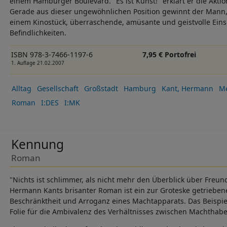
einem Hamburger Boulevard. "Es ist Kunst!" erklärt er die Akt
Gerade aus dieser ungewöhnlichen Position gewinnt der Mann,
einem Kinostück, überraschende, amüsante und geistvolle Eins
Befindlichkeiten.
ISBN 978-3-7466-1197-6
7,95 € Portofrei
1. Auflage 21.02.2007
Alltag
Gesellschaft
Großstadt
Hamburg
Kant, Hermann
M
Roman
I:DES
I:MK
Kennung
Roman
"Nichts ist schlimmer, als nicht mehr den Überblick über Freun
Hermann Kants brisanter Roman ist ein zur Groteske getriebene
Beschränktheit und Arroganz eines Machtapparats. Das Beispie
Folie für die Ambivalenz des Verhältnisses zwischen Machthab