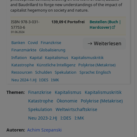
and Baudrillard to forge new understandings of the impact of
capitalist hegemony on society and nature.
ISBN 978-3-031-
139,09 € Portofrei
Bestellen (Buch |
57753-6
Hardcover)
01.06.2024
Banken
Covid
Finanzkrise
Weiterlesen
Finanzmärkte
Globalisierung
Inflation
Kapital
Kapitalismus
Kapitalismuskritik
Katastrophe
Künstliche Intelligenz
Polykrise (Metakrise)
Ressourcen
Schulden
Spekulation
Sprache: Englisch
Neu 2024-1.HJ
I:DES
I:MK
Themen
Finanzkrise
Kapitalismus
Kapitalismuskritik
Katastrophe
Ökonomie
Polykrise (Metakrise)
Spekulation
Weltwirtschaftskrise
Neu 2023-2.HJ
I:DES
I:MK
Autoren
Achim Szepanski