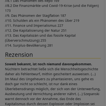
//8.1 Das Phänomen des Repo 169
//8.2 Die Finanzmärkte und Covid-19-Krise (und die Folgen)
173
//9. Das Phänomen der Stagflation 187
//10. Schulden als ein Phänomen des Über 219
//11. Finance und Imperialismus 227
//12. Die Kapitalisierung der Natur 251
//13. Das Kapitalozän und das fossile Kapital
(Überverschmutzung) 255
//14. Surplus-Bevölkerung 281
Rezension
Soweit bekannt, ist noch niemand davongekommen.
Nüchtern betrachtet ließe sich die Menschheitsgeschichte
daher als Fehlentwurf, mithin gescheitert ausweisen. (...)
Im Maul des Ungeheuers zu phantasieren, uns gehe es
doch gar nicht so schlecht, ist nur dank eines
Überlebensdrangs möglich, der sich von der Unterwerfung,
Ausbeutung und Vernichtung anderer nährt. (...) Szepanski
warnt dennoch vor der Annahme, das Ende des
Kapitalismus durch dessen Explosion oder Implosion sei