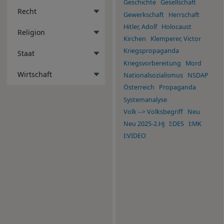
Geschichte
Gesellschaft
Recht
Gewerkschaft
Herrschaft
Hitler, Adolf
Holocaust
Religion
Kirchen
Klemperer, Victor
Kriegspropaganda
Staat
Kriegsvorbereitung
Mord
Wirtschaft
Nationalsozialismus
NSDAP
Österreich
Propaganda
Systemanalyse
Volk --> Volksbegriff
Neu
Neu 2025-2.HJ
I:DES
I:MK
I:VIDEO