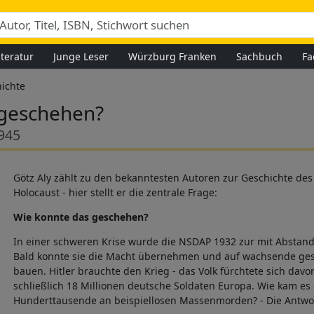
iteratur
Junge Leser
Würzburg Franken
Sachbuch
Fa
ichte
 geschehen?
945
Götz Aly zählt zu den bekanntesten Autoren zur Geschichte des
Holocaust - hier stellt er die zentrale Frage:
Wie konnte das geschehen?
In einer schweren Krise wurde die NSDAP 1932 zur mit Abstand 
Bald konnte sie die Macht übernehmen und auf wachsende ges
bauen. Hitler brauchte den Krieg - das Volk fürchtete sich davo
schließlich 18 Millionen deutsche Soldaten Europa. Wie kam es
Hunderttausende an beispiellosen Massenmorden? - Die Antwort