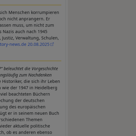
 sich Menschen korrumpieren
doch nicht anprangern. Er
fpassen muss, um nicht zum
ass Nazis auch nach 1945
 Justiz, Verwaltung, Schulen,
story-news.de 20.08.2025
“ beleuchtet die Vorgeschichte
wangsläufig zum Nachdenken
Historiker, die sich ihr Leben
n wie der 1947 in Heidelberg
 viel beachteten Büchern
techung der deutschen
lung des europäischen
 fügt er in seinem neuen Buch
verschiedenen Themen
der aktuelle politische
ich, ob es anderen ebenso