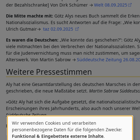
der Bezahlschranke] Von Dirk Schümer
Welt 08.09.2025
Die Mitte machte mit:
Götz Alys neues Buch sammelt die Erke
Nationalsozialismus. Es sucht Antworten auf die Frage: „Wie k
Ulrich Gutmair
taz 02.09.2025
Es waren die Deutschen:
„Wie konnte das geschehen?“: Götz Al
viele mitmachten bei den Verbrechen der Nationalsozialisten. S
für die Judenvernichtung muss man nicht zustimmen, um sage
Alterswerk. Von Martin Sabrow
Süddeutsche Zeitung 26.08.2
Weitere Pressestimmen
Aly hat eine Gesamtdarstellung des deutschen Marsches in den 
geschrieben, die neue Maßstäbe setzt.
Martin Sabrow Süddeutsc
»Götz Aly hat sich die Aufgabe gesetzt, die nationalsozialistis
Erscheinungen ihres Jahrhunderts, also auch noch unserer Wel
Süddeutsche Zeitung
Wir verwenden Cookies und verarbeiten
Pressenotizen
Perlentaucher
Verwendung
personenbezogene Daten für die folgenden Zwecke:
Mediathek
Funktional & Eingebettete externe Inhalte
.
von