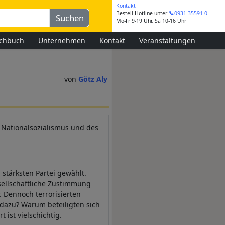
Kontakt
Bestell-Hotline
unter
0931 35591-0
Mo-Fr 9-19 Uhr, Sa 10-16 Uhr
chbuch
Unternehmen
Kontakt
Veranstaltungen
Götz Aly
 Nationalsozialismus und des
stärksten Partei gewählt.
ellschaftliche Zustimmung
r. Dennoch terrorisierten
 dazu? Warum beteiligten sich
 ist vielschichtig.