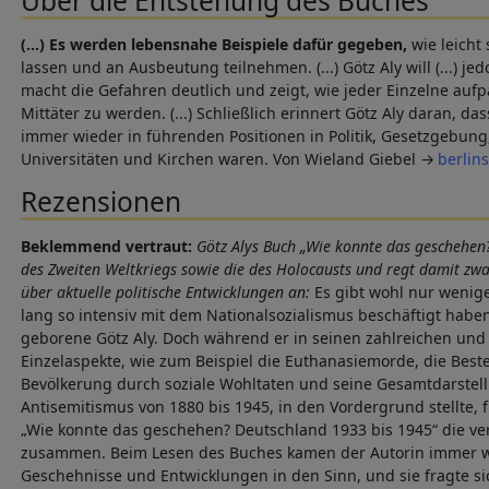
Über die Entstehung des Buches
(...) Es werden lebensnahe Beispiele dafür gegeben,
wie leicht
lassen und an Ausbeutung teilnehmen. (...) Götz Aly will (...) je
macht die Gefahren deutlich und zeigt, wie jeder Einzelne au
Mittäter zu werden. (...) Schließlich erinnert Götz Aly daran, d
immer wieder in führenden Positionen in Politik, Gesetzgebung,
Universitäten und Kirchen waren. Von Wieland Giebel
berlin
Rezensionen
Beklemmend vertraut:
Götz Alys Buch „Wie konnte das geschehen?
des Zweiten Weltkriegs sowie die des Holocausts und regt damit z
über aktuelle politische Entwicklungen an:
Es gibt wohl nur wenige 
lang so intensiv mit dem Nationalsozialismus beschäftigt habe
geborene Götz Aly. Doch während er in seinen zahlreichen und
Einzelaspekte, wie zum Beispiel die Euthanasiemorde, die Bes
Bevölkerung durch soziale Wohltaten und seine Gesamtdarstel
Antisemitismus von 1880 bis 1945, in den Vordergrund stellte,
„Wie konnte das geschehen? Deutschland 1933 bis 1945“ die 
zusammen. Beim Lesen des Buches kamen der Autorin immer wie
Geschehnisse und Entwicklungen in den Sinn, und sie fragte s