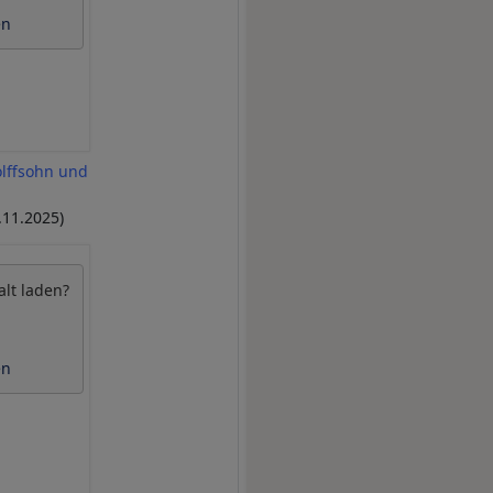
en
lffsohn und
.11.2025)
alt laden?
en