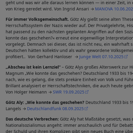
geht und was wir alle daraus lernen können — in einer Zeit, in
von Krieg geredet wird. Von Ingrid Ansari
MANOVA 10.06.202
Für immer Volksgemeinschaft.
Götz Aly gießt seine alten The
Herrschaftssystem der Nazis wieder auf. Der Privatgelehrte, Hist
hat passend zu den nächsten geplanten Angriffen auf den Sozi
konnte das geschehen?« erneut eine eigenwillige Interpretati
vorgelegt. Demnach sei dieser, das ist nicht neu, ein wahrhaft s
Deutschen hätten kollektiv und als wahr gewordene Volksgemein
profitiert.. Von Gerhard Hanloser
Junge Welt 07.10.2025
„Abscheu ist kein Lernziel“
– Götz Alys großes Alterswerk zur H
Magnum „Wie konnte das geschehen? Deutschland 1933 bis 1945
nach, wie es gelang, die stets prekäre Einheit von Volk und Fü
Brillant analysiert er Herrschaftstechniken, die auch heute gebr
Von Holger Heimann
SWR 19.09.2025
Götz Aly: „Wie konnte das geschehen?
Deutschland 1933 bis 19
Langels
Deutschlandfunk 08.09.2025
Das deutsche Verbrechen:
Götz Aly hat Maßstäbe gesetzt, was 
Nationalsozialismus angeht: immer anschaulich und für Debatt
der Schuld und ihren Komplizen gibt sein neues Buch eine übe