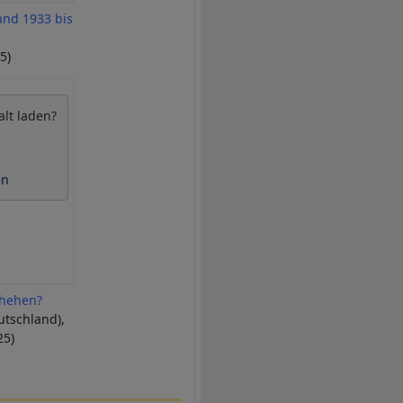
and 1933 bis
5)
alt laden?
en
chehen?
utschland),
25)