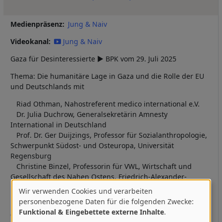
Medienpräsenz
Jung & Naiv
Videokanal
Jung & Naiv
Gaza für Desinteressierte ► BPK vom 29. Juli 2025
Thema: Die humanitäre Lage in Gaza und die Rolle der EU
und Deutschlands mit
Riad Othman, Nahostreferent medico international e.V.
Dr. Julia Duchrow, Generalsekretärin Amnesty
International in Deutschland
Prof. Dr. Ger Duijzings, Professor für Sozialanthropologie,
Schwerpunkt Südost- und Osteuropa, Universität
Regensburg
Christine Binzel, Professorin für VWL, Wirtschaft und
Gesellschaft des Nahen Ostens, Friedrich-Alexander-
Universität Erlangen-Nürnberg
Wir verwenden Cookies und verarbeiten
Verwendung
personenbezogene Daten für die folgenden Zwecke:
Funktional & Eingebettete externe Inhalte
.
von
00:00 Intro