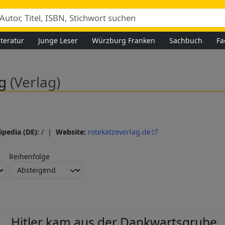
iteratur
Junge Leser
Würzburg Franken
Sachbuch
Fa
ag
(Verlag)
ipedia (DE):
/ |
Website:
rotekatzeverlag.de
Reihenfolge
Hitler kam aus der Dankwartsgrube