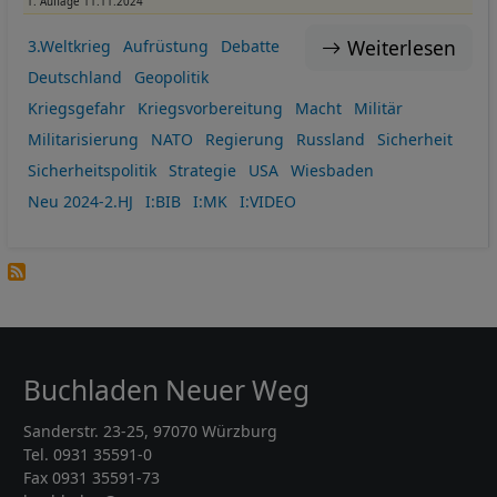
1. Auflage 11.11.2024
Weiterlesen
3.Weltkrieg
Aufrüstung
Debatte
Deutschland
Geopolitik
Kriegsgefahr
Kriegsvorbereitung
Macht
Militär
Militarisierung
NATO
Regierung
Russland
Sicherheit
Sicherheitspolitik
Strategie
USA
Wiesbaden
Neu 2024-2.HJ
I:BIB
I:MK
I:VIDEO
Buchladen Neuer Weg
Sanderstr. 23-25, 97070 Würzburg
Tel. 0931 35591-0
Fax 0931 35591-73