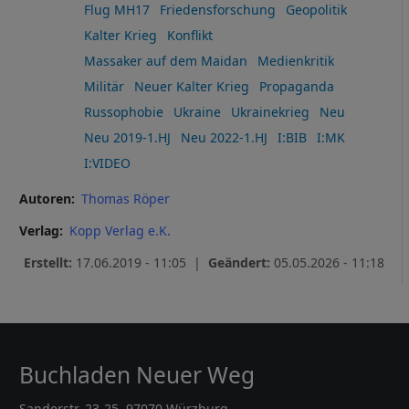
Flug MH17
Friedensforschung
Geopolitik
Kalter Krieg
Konflikt
Massaker auf dem Maidan
Medienkritik
Militär
Neuer Kalter Krieg
Propaganda
Russophobie
Ukraine
Ukrainekrieg
Neu
Neu 2019-1.HJ
Neu 2022-1.HJ
I:BIB
I:MK
I:VIDEO
Autoren
Thomas Röper
Verlag
Kopp Verlag e.K.
Erstellt:
17.06.2019 - 11:05 |
Geändert:
05.05.2026 - 11:18
Buchladen Neuer Weg
Sanderstr. 23-25, 97070 Würzburg