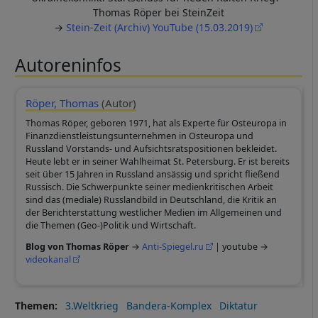
Thomas Röper bei SteinZeit
→
Stein-Zeit (Archiv) YouTube (15.03.2019)
Autoreninfos
Röper, Thomas
(Autor)
Thomas Röper, geboren 1971, hat als Experte für Osteuropa in
Finanzdienstleistungsunternehmen in Osteuropa und
Russland Vorstands- und Aufsichtsratspositionen bekleidet.
Heute lebt er in seiner Wahlheimat St. Petersburg. Er ist bereits
seit über 15 Jahren in Russland ansässig und spricht fließend
Russisch. Die Schwerpunkte seiner medienkritischen Arbeit
sind das (mediale) Russlandbild in Deutschland, die Kritik an
der Berichterstattung westlicher Medien im Allgemeinen und
die Themen (Geo-)Politik und Wirtschaft.
Blog von Thomas Röper
→
Anti-Spiegel.ru
| youtube →
videokanal
Themen
3.Weltkrieg
Bandera-Komplex
Diktatur