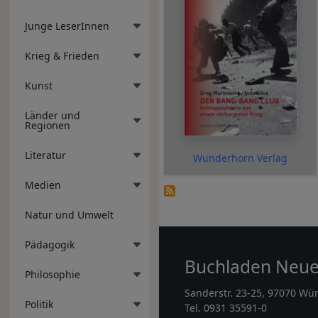
Junge LeserInnen
Krieg & Frieden
Kunst
Länder und
Regionen
Literatur
Wunderhorn Verlag
Medien
Natur und Umwelt
Pädagogik
Buchladen Neu
Philosophie
Sanderstr. 23-25, 97070 Wü
Politik
Tel. 0931 35591-0