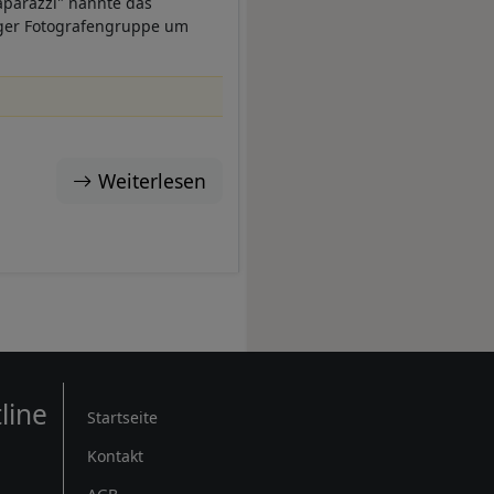
parazzi" nannte das
rger Fotografengruppe um
Weiterlesen
Rechtliches
line
Startseite
Kontakt