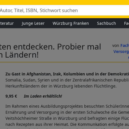
iteratur
Junge Leser
Würzburg Franken
Sachbuch
Fa
n
en entdecken. Probier mal
Fac
Versor
n Ländern!
Zu Gast in Afghanistan, Irak, Kolumbien und in der Demokra
Somalia, Sudan, Syrien und in der Zentralafrikanischen Republ
Herkunftsländern der in Würzburg lebenden Flüchtlinge.
9,95 €
Im Laden erhältlich!
Im Rahmen eines Ausbildungsprojektes besuchten SchülerInne
Ernährung und Versorgung in der ersten Schulwoche die Gemei
Veitshöchheimer Straße in Würzburg und befragten einige Flüch
nach Rezepten aus ihrer Heimat. Die Kommunkation erfolgte auf