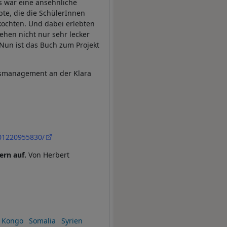
s war eine ansehnliche
te, die die SchülerInnen
kochten. Und dabei erlebten
ehen nicht nur sehr lecker
Nun ist das Buch zum Projekt
gsmanagement an der Klara
01220955830/
ern auf.
Von Herbert
Kongo
Somalia
Syrien