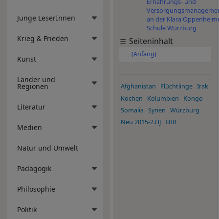
Ernährungs- und
Versorgungsmanageme
Junge LeserInnen
an der Klara Oppenheim
Schule Würzburg
Krieg & Frieden
Seiteninhalt
(Anfang)
Kunst
Länder und
Regionen
Afghanistan
Flüchtlinge
Irak
Kochen
Kolumbien
Kongo
Literatur
Somalia
Syrien
Würzburg
Neu 2015-2.HJ
I:BR
Medien
Natur und Umwelt
Pädagogik
Philosophie
Politik