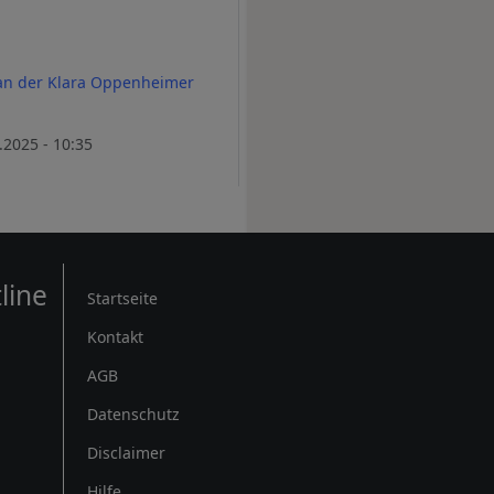
n der Klara Oppenheimer
.2025 - 10:35
Rechtliches
line
Startseite
Kontakt
AGB
Datenschutz
Disclaimer
Hilfe