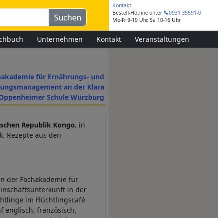
Kontakt
Bestell-Hotline
unter
0931 35591-0
Mo-Fr 9-19 Uhr, Sa 10-16 Uhr
chbuch
Unternehmen
Kontakt
Veranstaltungen
hakademie für Ernährungs- und
gungsmanagement an der Klara
Oppenheimer Schule Würzburg
tischen Republik Kongo
, in
ik. Rezepte aus den
n der Fachakademie für
nschaftsunterkunft in der
tlinge im Flüchtlingscafé
 englisch, französisch,