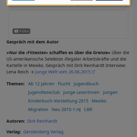
Daten
Datenschutzeinstellungen verwalten
und
Cookies
Gespräch mit dem Autor
»Nur die ›Fittesten‹ schaffen es über die Grenze«
Über die
US-amerikanische Selektion illegaler Arbeitskräfte und die
Kartelle in Mexiko. Gespräch mit Dirk Reinhardt Interview:
Lena Reich →
Junge Welt vom 26.06.2015
Themen
Ab 12 Jahren
Flucht
Jugendbuch
Jugendleseclub
Junge LeserInnen
Jungen
Kinderbuch-Vorstellung 2015
Mexiko
Migration
Neu 2015-1.HJ
I:BR
Autoren
Dirk Reinhardt
Verlag
Gerstenberg Verlag