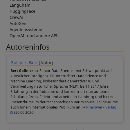
Cookies
LangChain
HuggingFace
CrewAI
AutoGen
Agentensysteme
OpenAI- und andere APIs
Autoreninfos
Gollnick, Bert
(Autor)
Bert Gollnick
ist Senior Data Scientist mit Schwerpunkt auf
künstlicher Intelligenz. Er unterrichtet Data Science und
Machine Learning, insbesondere generativer KI und
Verarbeitung natürlicher Sprache (NLP). Bert hat 17 Jahre
Erfahrung in der Industrie und konzentriert nun auf seine
Schulungsfirma. Er lebt und arbeitet in Hamburg und bietet
Präsenzkurse im deutschsprachigen Raum sowie Online-Kurse
auch für ein internationales Publikum an.
Rheinwerk Verlag
(26.06.2026)