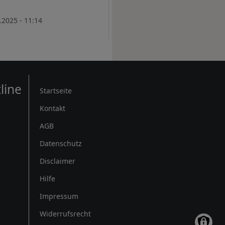
.2025 - 11:14
Rechtliches
line
Startseite
Kontakt
AGB
Datenschutz
Disclaimer
Hilfe
Impressum
Widerrufsrecht