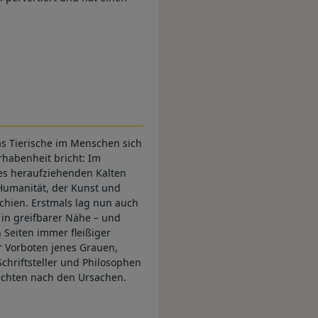
as Tierische im Menschen sich
Erhabenheit bricht: Im
des heraufziehenden Kalten
umanität, der Kunst und
schien. Erstmals lag nun auch
in greifbarer Nähe – und
 Seiten immer fleißiger
r Vorboten jenes Grauen,
Schriftsteller und Philosophen
uchten nach den Ursachen.