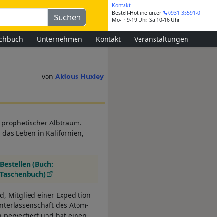
Kontakt
Bestell-Hotline
unter
0931 35591-0
Mo-Fr 9-19 Uhr, Sa 10-16 Uhr
chbuch
Unternehmen
Kontakt
Veranstaltungen
Aldous Huxley
n prophetischer Albtraum.
das Leben in Kalifornien,
Bestellen (Buch:
Taschenbuch)
, Mitglied einer Expedition
interlassenschaft des Atom-
 pervertiert und hat einen