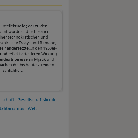
 Intellektueller, der zu den
annt wurde er durch seinen
einer technokratischen und
zahlreiche Essays und Romane,
useinandersetzte. In den 1950er-
und reflektierte deren Wirkung
endes Interesse an Mystik und
e machen ihn bis heute zu einem
nschlichkeit.
lschaft
Gesellschaftskritik
talitarismus
Welt