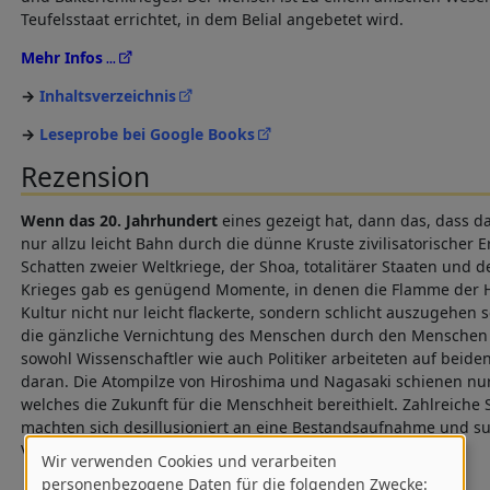
Teufelsstaat errichtet, in dem Belial angebetet wird.
Mehr Infos
Inhaltsverzeichnis
Leseprobe bei Google Books
Rezension
Wenn das 20. Jahrhundert
eines gezeigt hat, dann das, dass d
nur allzu leicht Bahn durch die dünne Kruste zivilisatorischer 
Schatten zweier Weltkriege, der Shoa, totalitärer Staaten und 
Krieges gab es genügend Momente, in denen die Flamme der H
Kultur nicht nur leicht flackerte, sondern schlicht auszugehen 
die gänzliche Vernichtung des Menschen durch den Menschen 
sowohl Wissenschaftler wie auch Politiker arbeiteten auf beiden
daran. Die Atompilze von Hiroshima und Nagasaki schienen nu
welches die Zukunft für die Menschheit bereithielt. Zahlreiche 
machten sich desillusioniert an eine Bestandsaufnahme und s
Von Rob Randall
Dystopische Literatur 14.05.2013
Wir verwenden Cookies und verarbeiten
Verwendung
personenbezogene Daten für die folgenden Zwecke: