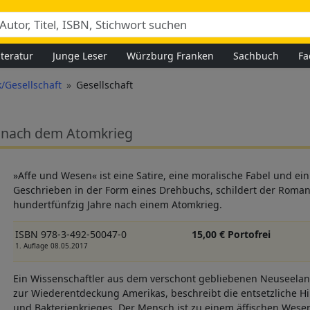
iteratur
Junge Leser
Würzburg Franken
Sachbuch
Fa
ik/Gesellschaft
Gesellschaft
t nach dem Atomkrieg
»Affe und Wesen« ist eine Satire, eine moralische Fabel und ei
Geschrieben in der Form eines Drehbuchs, schildert der Roman 
hundertfünfzig Jahre nach einem Atomkrieg.
ISBN 978-3-492-50047-0
15,00 € Portofrei
1. Auflage 08.05.2017
Ein Wissenschaftler aus dem verschont gebliebenen Neuseeland
zur Wiederentdeckung Amerikas, beschreibt die entsetzliche H
und Bakterienkrieges. Der Mensch ist zu einem äffischen Wesen