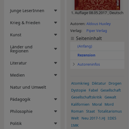
Junge LeserInnen
1. Auflage
08.05.2017
,
Deutsch
Krieg & Frieden
Autoren
Aldous Huxley
Verlag
Piper Verlag
Kunst
Seiteninhalt
(Anfang)
Länder und
Regionen
Rezension
Literatur
Autoreninfos
Medien
Atomkrieg
Diktatur
Drogen
Natur und Umwelt
Dystopie
Fabel
Gesellschaft
Gesellschaftskritik
Gewalt
Pädagogik
Kalifornien
Moral
Mord
Philosophie
Roman
Staat
Totalitarismus
Welt
Neu 2017-1.HJ
I:DES
Politik
I:MK