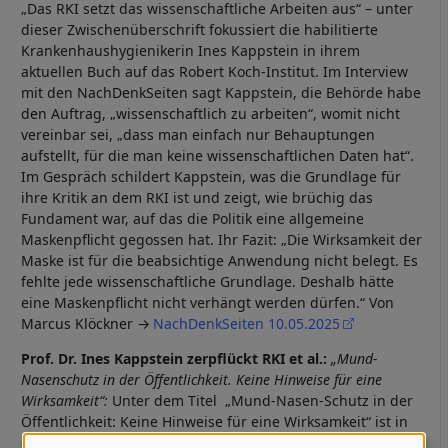
„Das RKI setzt das wissenschaftliche Arbeiten aus“ – unter
dieser Zwischenüberschrift fokussiert die habilitierte
Krankenhaushygienikerin Ines Kappstein in ihrem
aktuellen Buch auf das Robert Koch-Institut. Im Interview
mit den NachDenkSeiten sagt Kappstein, die Behörde habe
den Auftrag, „wissenschaftlich zu arbeiten“, womit nicht
vereinbar sei, „dass man einfach nur Behauptungen
aufstellt, für die man keine wissenschaftlichen Daten hat“.
Im Gespräch schildert Kappstein, was die Grundlage für
ihre Kritik an dem RKI ist und zeigt, wie brüchig das
Fundament war, auf das die Politik eine allgemeine
Maskenpflicht gegossen hat. Ihr Fazit: „Die Wirksamkeit der
Maske ist für die beabsichtige Anwendung nicht belegt. Es
fehlte jede wissenschaftliche Grundlage. Deshalb hätte
eine Maskenpflicht nicht verhängt werden dürfen.“ Von
Marcus Klöckner
NachDenkSeiten 10.05.2025
Prof. Dr. Ines Kappstein zerpflückt RKI et al.:
„Mund-
Nasenschutz in der Öffentlichkeit. Keine Hinweise für eine
Wirksamkeit“:
Unter dem Titel „Mund-Nasen-Schutz in der
Öffentlichkeit: Keine Hinweise für eine Wirksamkeit“ ist in
der Zeitschrift für Krankenhaushygiene von Thieme