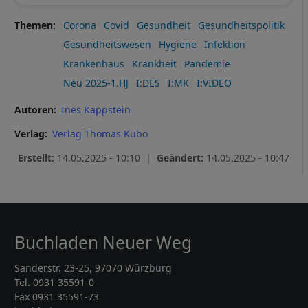
Themen
Corona
Covid
Gesundheit
Gesundheitspolitik
Gesundheitswesen
Hygiene
Infektion
Krankenhaus
Krankheit
Pandemie
Neu 2025-1.HJ
I:DES
I:MK
I:VIDEO
Autoren
Ines Kappstein
Verlag
Verlag Thomas Kubo
Erstellt:
14.05.2025 - 10:10 |
Geändert:
14.05.2025 - 10:47
Buchladen Neuer Weg
Sanderstr. 23-25, 97070 Würzburg
Tel. 0931 35591-0
Fax 0931 35591-73