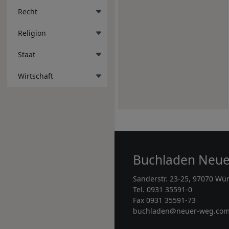
Recht
Religion
Staat
Wirtschaft
Buchladen Neu
Sanderstr. 23-25, 97070 Wü
Tel. 0931 35591-0
Fax 0931 35591-73
buchladen@neuer-weg.co