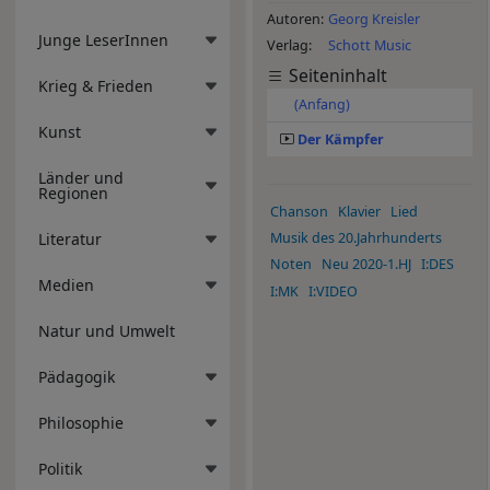
Autoren
Georg Kreisler
Junge LeserInnen
Verlag
Schott Music
Seiteninhalt
Krieg & Frieden
(Anfang)
Kunst
Der Kämpfer
Länder und
Regionen
Chanson
Klavier
Lied
Literatur
Musik des 20.Jahrhunderts
Noten
Neu 2020-1.HJ
I:DES
Medien
I:MK
I:VIDEO
Natur und Umwelt
Pädagogik
Philosophie
Politik