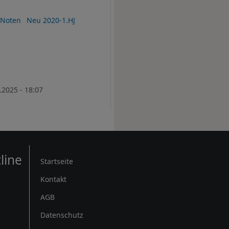
Noten
Neu 2020-1.HJ
.2025 - 18:07
Rechtliches
line
Startseite
Kontakt
AGB
Datenschutz