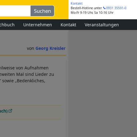
Kontakt
Bestell-Hotline
unter
0931 35591-0
Mo-Fr 9-19 Uhr, Sa 10-16 Uhr
chbuch
Unternehmen
Kontakt
Veranstaltungen
Georg Kreisler
teilweise von Aufnahmen
zweiten Mal sind Lieder zu
“ sowie „Bedenkliches,
uch)