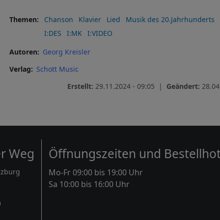
Themen
Chanson
Klavier
Lied
Musik des 20.Jahrhunderts
I:DES
I:MK
I:VIDEO
Autoren
Georg Kreisler
Verlag
Schott Music
Erstellt:
29.11.2024 - 09:05 |
Geändert:
28.04
er Weg
Öffnungszeiten und Bestellhot
rzburg
Mo-Fr 09:00 bis 19:00 Uhr
Sa 10:00 bis 16:00 Uhr
m