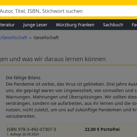
iteratur
Junge Leser
Würzburg Franken
Sachbuch
Fa
ik/Gesellschaft
Gesellschaft
gen und was wir daraus lernen können
Die fällige Bilanz.
Die Pandemie ist vorbei, das Virus ist geblieben. Drei Jahre A
uns, die geprägt waren von Ungewissheit, von sinnvollen und
Warnungen, Mahnungen und Überspitzungen. Wir sollten diese 
verdrängen, sondern sie aufarbeiten, aus ihr lernen und die 
nutzen, nicht zuletzt, um uns auf zukünftige Pandemien und Kri
vorzubereiten.
ISBN 978-3-492-07307-3
22,00 € Portofrei
1. Auflage 26.09.2024