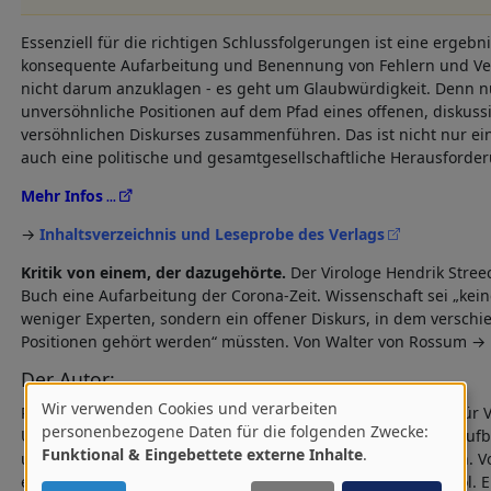
Essenziell für die richtigen Schlussfolgerungen ist eine ergebn
konsequente Aufarbeitung und Benennung von Fehlern und Ve
nicht darum anzuklagen - es geht um Glaubwürdigkeit. Denn nu
unversöhnliche Positionen auf dem Pfad eines offenen, diskus
versöhnlichen Diskurses zusammenführen. Das ist nicht nur ei
auch eine politische und gesamtgesellschaftliche Herausforde
Mehr Infos
→
Inhaltsverzeichnis und Leseprobe des Verlags
Kritik von einem, der dazugehörte.
Der Virologe Hendrik Stree
Buch eine Aufarbeitung der Corona-Zeit. Wissenschaft sei „kei
weniger Experten, sondern ein offener Diskurs, in dem versc
Positionen gehört werden“ müssten. Von Walter von Rossum →
Der Autor:
Wir verwenden Cookies und verarbeiten
Prof. Dr. med. Hendrik Streeck ist der Direktor des Instituts für 
Verwendung
personenbezogene Daten für die folgenden Zwecke:
Universitätsklinikum Bonn. Er begann seine medizinische Laufb
Funktional & Eingebettete externe Inhalte
.
von
und promovierte an der Friedrich-Wilhelms-Universität Bonn. V
er ein Postdoctoral Fellowship an der Harvard Medical School. E