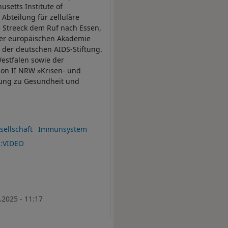
setts Institute of
Abteilung für zelluläre
 Streeck dem Ruf nach Essen,
 der europäischen Akademie
 der deutschen AIDS-Stiftung.
estfalen sowie der
ion II NRW »Krisen- und
rung zu Gesundheit und
sellschaft
Immunsystem
I:VIDEO
.2025 - 11:17