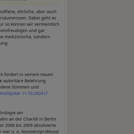
isoffene, ehrliche, aber auch
rsäumnissen. Dabei geht es
r so können wir vermeintlich
sionsfreudigen und gar
ne medizinische, sondern
rung.
ck fordert in seinem neuen
ne autoritäre Belehrung
hiedene Stimmen und
multipolar 11.10.2024
Virologie am
ahn an der Charité in Berlin
on 2006 bis 2009 absolvierte
r war u. a. Assistenzprofessor