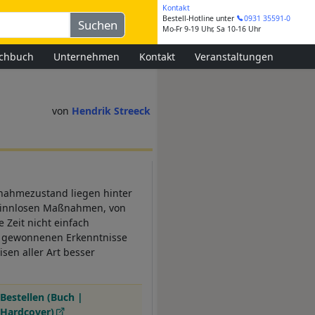
Kontakt
Bestell-Hotline
unter
0931 35591-0
Mo-Fr 9-19 Uhr, Sa 10-16 Uhr
chbuch
Unternehmen
Kontakt
Veranstaltungen
Hendrik Streeck
usnahmezustand liegen hinter
 sinnlosen Maßnahmen, von
Zeit nicht einfach
so gewonnenen Erkenntnisse
sen aller Art besser
Bestellen (Buch |
Hardcover)