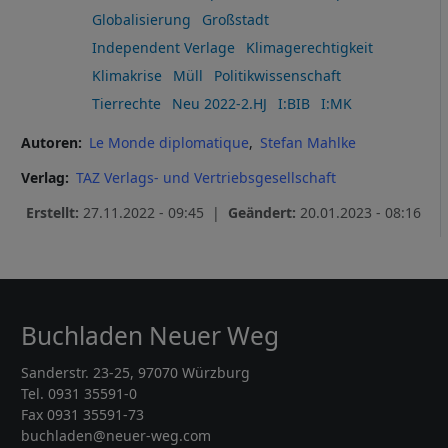
Globalisierung
Großstadt
Independent Verlage
Klimagerechtigkeit
Klimakrise
Müll
Politikwissenschaft
Tierrechte
Neu 2022-2.HJ
I:BIB
I:MK
Autoren
Le Monde diplomatique
Stefan Mahlke
Verlag
TAZ Verlags- und Vertriebsgesellschaft
Erstellt:
27.11.2022 - 09:45 |
Geändert:
20.01.2023 - 08:16
Buchladen Neuer Weg
Sanderstr. 23-25, 97070 Würzburg
Tel. 0931 35591-0
Fax 0931 35591-73
buchladen@neuer-weg.com