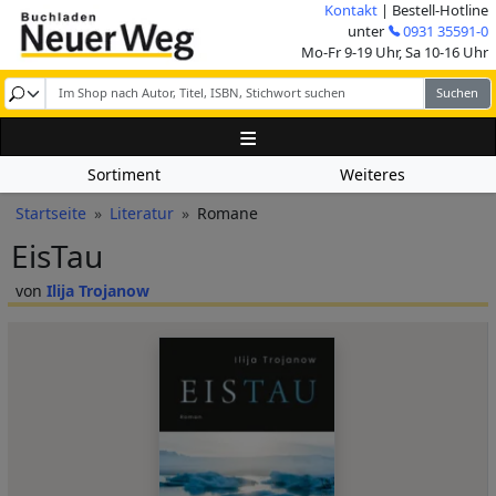
Direkt zum Inhalt
Kontakt
| Bestell-Hotline
Image
unter
0931 35591-0
Mo-Fr 9-19 Uhr, Sa 10-16 Uhr
Sortiment
Weiteres
Pfadnavigation
Startseite
Literatur
Romane
EisTau
Ilija Trojanow