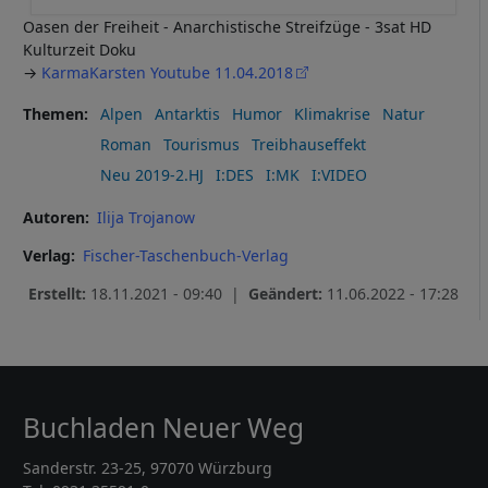
Oasen der Freiheit - Anarchistische Streifzüge - 3sat HD
Kulturzeit Doku
→
KarmaKarsten Youtube 11.04.2018
Themen
Alpen
Antarktis
Humor
Klimakrise
Natur
Roman
Tourismus
Treibhauseffekt
Neu 2019-2.HJ
I:DES
I:MK
I:VIDEO
Autoren
Ilija Trojanow
Verlag
Fischer-Taschenbuch-Verlag
Erstellt:
18.11.2021 - 09:40 |
Geändert:
11.06.2022 - 17:28
Buchladen Neuer Weg
Sanderstr. 23-25, 97070 Würzburg