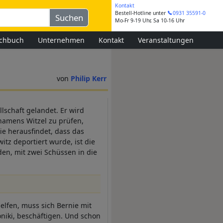
Kontakt
Bestell-Hotline
unter
0931 35591-0
Mo-Fr 9-19 Uhr, Sa 10-16 Uhr
chbuch
Unternehmen
Kontakt
Veranstaltungen
Philip Kerr
lschaft gelandet. Er wird
namens Witzel zu prüfen,
ie herausfindet, dass das
itz deportiert wurde, ist die
den, mit zwei Schüssen in die
elfen, muss sich Bernie mit
niki, beschäftigen. Und schon