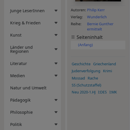
Autoren
Philip Kerr
Junge LeserInnen
Verlag
Wunderlich
Krieg & Frieden
Reihe
Bernie Gunther
ermittelt
Kunst
Seiteninhalt
(Anfang)
Länder und
Regionen
Literatur
Geschichte
Griechenland
Judenverfolgung
Krimi
Medien
Mossad
Rache
SS (Schutzstaffel)
Natur und Umwelt
Neu 2020-1.HJ
I:DES
I:MK
Pädagogik
Philosophie
Politik