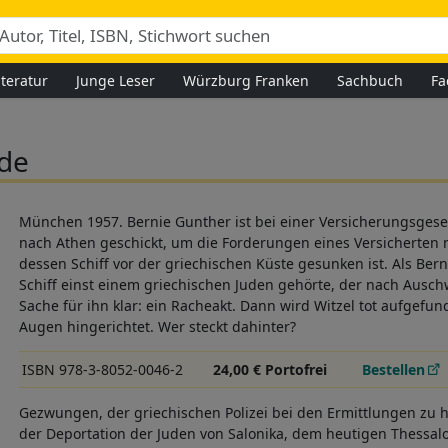
iteratur
Junge Leser
Würzburg Franken
Sachbuch
Fa
rde
München 1957. Bernie Gunther ist bei einer Versicherungsgesel
nach Athen geschickt, um die Forderungen eines Versicherten 
dessen Schiff vor der griechischen Küste gesunken ist. Als Bern
Schiff einst einem griechischen Juden gehörte, der nach Auschw
Sache für ihn klar: ein Racheakt. Dann wird Witzel tot aufgefun
Augen hingerichtet. Wer steckt dahinter?
ISBN 978-3-8052-0046-2
24,00 € Portofrei
Bestellen
Gezwungen, der griechischen Polizei bei den Ermittlungen zu h
der Deportation der Juden von Salonika, dem heutigen Thessalo