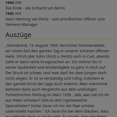
1944
299
Das Ende - die Schlacht um Berlin
1945
354
Hans Henning von Pentz - vom preußischen Offizier zum
Siemens-Manager
Auszüge
„Sonnabend, 19. August 1939: Herrliches Sommerwetter,
wir sitzen fast den ganzen Tag in unserer schönen offenen
Halle. Ulrich (der Sohn Ulrich v. Pentz) noch in Civil, abends
zieht er dann seine Kriegssachen an. Ich nehme ihn in
seiner Sauberkeit und Anständigkeit so ganz in mich auf.
Der Druck ist schwer, und man darf ihn dem Jungen doch
nicht zeigen. Er ist so verständig und ruhig, trotzdem er
den ganzen Ernst der Lage auch erkennt. Aber manchmal
kommen dann auch Vergleiche aus dem unblutigen
Tschechischen Feldzug im März 1939. ,,Vati, was soll ich dir
aus Polen schicken? Gibt es dort irgendwelche
Spezialitäten? Sicher lasse ich mir ein Paar schöne
Lederstiefel machen." Ich lasse ihn bei dem Glauben, dass
es vielleicht doch so leicht geht. Er glaubt, dass die Polen