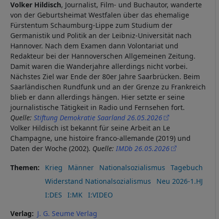
Volker Hildisch
, Journalist, Film- und Buchautor, wanderte
von der Geburtsheimat Westfalen über das ehemalige
Fürstentum Schaumburg-Lippe zum Studium der
Germanistik und Politik an der Leibniz-Universität nach
Hannover. Nach dem Examen dann Volontariat und
Redakteur bei der Hannoverschen Allgemeinen Zeitung.
Damit waren die Wanderjahre allerdings nicht vorbei.
Nächstes Ziel war Ende der 80er Jahre Saarbrücken. Beim
Saarländischen Rundfunk und an der Grenze zu Frankreich
blieb er dann allerdings hängen. Hier setzte er seine
journalistische Tätigkeit in Radio und Fernsehen fort.
Quelle:
Stiftung Demokratie Saarland 26.05.2026
Volker Hildisch ist bekannt für seine Arbeit an Le
Champagne, une histoire franco-allemande (2019) und
Daten der Woche (2002).
Quelle:
IMDb 26.05.2026
Themen
Krieg
Männer
Nationalsozialismus
Tagebuch
Widerstand Nationalsozialismus
Neu 2026-1.HJ
I:DES
I:MK
I:VIDEO
Verlag
J. G. Seume Verlag