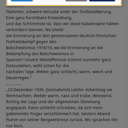
Daten
stehen in
und
Flammen, schwere Verluste unter der Zivilbevölkerung.
Eine ganz furchtbare Entwicklung,
Cookies
und das Schlimmste ist, dass wir diese Katastrophe hätten
verhindern können. Wo bleibt
die Erinnerung an den gemeinsamen deutsch-finnischen
Freiheitskampf gegen den
Bolschewismus 1918/19, wo die Erinnerung an die
Bekämpfung des Bolschewismus in
Spanien? Unsere Westoffensive scheint nunmehr ganz
festzustehen, wohl schon für die
nächsten Tage. Wetter ganz schlecht, warm, weich und
Dauerregen.“
……………
„23.Dezember 1939. (Sonnabend) Letzter Arbeitstag vor
Weihnachten. Wetter warm, nass und trübe, Westwind.
Richtig der Lage und der allgemeinen Stimmung
angepasst. Kann schlecht schreiben, da sich mein
geklemmter Finger verschlimmert hat. Gestern Abend
Pumm von seiner Bergwerkreise zurück. Wir sprachen ihn
nur kurz.