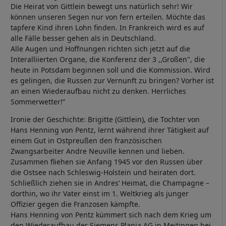
Die Heirat von Gittlein bewegt uns natürlich sehr! Wir
können unseren Segen nur von fern erteilen. Möchte das
tapfere Kind ihren Lohn finden. In Frankreich wird es auf
alle Fälle besser gehen als in Deutschland.
Alle Augen und Hoffnungen richten sich jetzt auf die
Interalliierten Organe, die Konferenz der 3 ,,Großen", die
heute in Potsdam beginnen soll und die Kommission. Wird
es gelingen, die Russen zur Vernunft zu bringen? Vorher ist
an einen Wiederaufbau nicht zu denken. Herrliches
Sommerwetter!“
Ironie der Geschichte: Brigitte (Gittlein), die Tochter von
Hans Henning von Pentz, lernt während ihrer Tätigkeit auf
einem Gut in Ostpreußen den französischen
Zwangsarbeiter Andre Neuville kennen und lieben.
Zusammen fliehen sie Anfang 1945 vor den Russen über
die Ostsee nach Schleswig-Holstein und heiraten dort.
Schließlich ziehen sie in Andres‘ Heimat, die Champagne –
dorthin, wo ihr Vater einst im 1. Weltkrieg als junger
Offizier gegen die Franzosen kämpfte.
Hans Henning von Pentz kümmert sich nach dem Krieg um
den Wiederaufbau der Siemens Plania AG in Meitingen bei