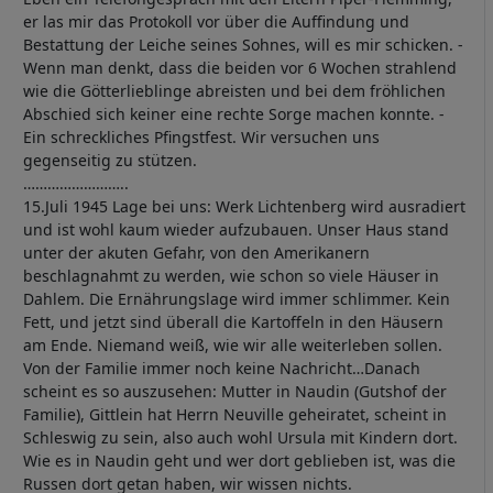
er las mir das Protokoll vor über die Auffindung und
Bestattung der Leiche seines Sohnes, will es mir schicken. -
Wenn man denkt, dass die beiden vor 6 Wochen strahlend
wie die Götterlieblinge abreisten und bei dem fröhlichen
Abschied sich keiner eine rechte Sorge machen konnte. -
Ein schreckliches Pfingstfest. Wir versuchen uns
gegenseitig zu stützen.
……………………..
15.Juli 1945 Lage bei uns: Werk Lichtenberg wird ausradiert
und ist wohl kaum wieder aufzubauen. Unser Haus stand
unter der akuten Gefahr, von den Amerikanern
beschlagnahmt zu werden, wie schon so viele Häuser in
Dahlem. Die Ernährungslage wird immer schlimmer. Kein
Fett, und jetzt sind überall die Kartoffeln in den Häusern
am Ende. Niemand weiß, wie wir alle weiterleben sollen.
Von der Familie immer noch keine Nachricht…Danach
scheint es so auszusehen: Mutter in Naudin (Gutshof der
Familie), Gittlein hat Herrn Neuville geheiratet, scheint in
Schleswig zu sein, also auch wohl Ursula mit Kindern dort.
Wie es in Naudin geht und wer dort geblieben ist, was die
Russen dort getan haben, wir wissen nichts.