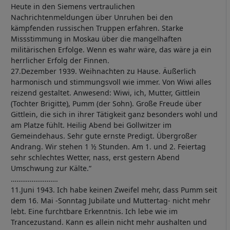
Heute in den Siemens vertraulichen
Nachrichtenmeldungen über Unruhen bei den
kämpfenden russischen Truppen erfahren. Starke
Missstimmung in Moskau über die mangelhaften
militärischen Erfolge. Wenn es wahr wäre, das wäre ja ein
herrlicher Erfolg der Finnen.
27.Dezember 1939. Weihnachten zu Hause. Äußerlich
harmonisch und stimmungsvoll wie immer. Von Wiwi alles
reizend gestaltet. Anwesend: Wiwi, ich, Mutter, Gittlein
(Tochter Brigitte), Pumm (der Sohn). Große Freude über
Gittlein, die sich in ihrer Tätigkeit ganz besonders wohl und
am Platze fühlt. Heilig Abend bei Gollwitzer im
Gemeindehaus. Sehr gute ernste Predigt. Übergroßer
Andrang. Wir stehen 1 ½ Stunden. Am 1. und 2. Feiertag
sehr schlechtes Wetter, nass, erst gestern Abend
Umschwung zur Kälte.“
…………………….
11.Juni 1943. Ich habe keinen Zweifel mehr, dass Pumm seit
dem 16. Mai -Sonntag Jubilate und Muttertag- nicht mehr
lebt. Eine furchtbare Erkenntnis. Ich lebe wie im
Trancezustand. Kann es allein nicht mehr aushalten und