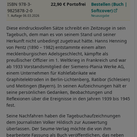
ISBN 978-3-
22,90 € Portofrei
Bestellen (Buch |
9825878-2-0
Softcover)
1. Auflage 06.03.2026
Neuausgabe
Diese eindrucksvollen Sätze schreibt ein Zeitzeuge in sein
Tagebuch, dem man es von seinem Stand und seiner
Herkunft nicht unbedingt zugetraut hätte. Hanns Henning
von Pentz (1890 – 1982) entstammte einem alten
mecklenburgischen Adelsgeschlecht, kämpfte als
preußischer Offizier im 1. Weltkrieg in Frankreich und war
ab 1933 Vorstandsmitglied der Siemens-Plania Werke AG,
einem Unternehmen für Kohlefabrikate wie
Graphitelektroden in Berlin-Lichtenberg, Ratibor (Schlesien)
und Meitingen (Bayern). In seinen Aufzeichnungen hält er
seine persönlichen Gedanken, Beobachtungen und
Reflexionen über die Ereignisse in den Jahren 1939 bis 1945
fest.
Seine Nachfahren haben die Tagebuchaufzeichnungen
dem Journalisten Volker Hildisch zur Auswertung
überlassen. Der Seume-Verlag möchte die von ihm
bearbeitete Fassung als Buch veröffentlichen, das neben