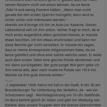
seinen Panzern nicht viel antun können, da sie keine
„Paks"4 und wenig Pioniere hätten. ,,Wenn man nicht
gerade bei den ersten Sperren hochgeht, dann wird es
sicher schön und interessant werden."
Abends um 8 bringe ich ihn im Auto zur Kaserne. Diesen
Liebesdienst will ich ihm antun. Vorher fragt er mich, ob er
mich einen Augenblick allein sprechen könnte, er müsste
etwas beichten. Ich bin etwas erschrocken und kann mir
diese Beichte gar nicht vorstellen. Er müsste mir sagen,
dass er meine Armeepistole mitgenommen habe, da sie
keine geliefert und ohne eine solche wehrlos seien. Er wolle
auch dem ersten Toten eine gleiche Pistole abnehmen und
mir dann zurückgeben. Der gute Junge! Wie gern gebe ich
ihm meine alte, aber noch moderne Pistole von 1914 mit.
Möchte sie ihm gute Dienste leisten.“
………
„1.September 1939: Fahre mit Sell in die Stadt. 8 Uhr 30 am
Brandenburger Tor Umlenkung des Verkehrs, da - wie ein
Schutzmann sagt - Reichstagssitzung um 10 Uhr stattfinde.
Im Büro kommt gleich Dr. Adam und gibt mir Meldung von
Ratibor, dass unsere Truppen dort die Grenze überschritten