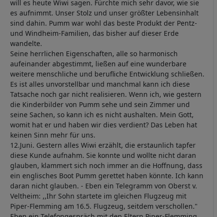
will es heute Wiwi sagen. Fürchte mich sehr davor, wie sie
es aufnimmt. Unser Stolz und unser größter Lebensinhalt
sind dahin. Pumm war wohl das beste Produkt der Pentz-
und Windheim-Familien, das bisher auf dieser Erde
wandelte.
Seine herrlichen Eigenschaften, alle so harmonisch
aufeinander abgestimmt, ließen auf eine wunderbare
weitere menschliche und berufliche Entwicklung schließen.
Es ist alles unvorstellbar und manchmal kann ich diese
Tatsache noch gar nicht realisieren. Wenn ich, wie gestern
die Kinderbilder von Pumm sehe und sein Zimmer und
seine Sachen, so kann ich es nicht aushalten. Mein Gott,
womit hat er und haben wir dies verdient? Das Leben hat
keinen Sinn mehr für uns.
12.Juni. Gestern alles Wiwi erzählt, die erstaunlich tapfer
diese Kunde aufnahm. Sie konnte und wollte nicht daran
glauben, klammert sich noch immer an die Hoffnung, dass
ein englisches Boot Pumm gerettet haben könnte. Ich kann
daran nicht glauben. - Eben ein Telegramm von Oberst v.
Veltheim: ,,Ihr Sohn startete im gleichen Flugzeug mit
Piper-Flemming am 16.5. Flugzeug, seitdem verschollen."
Eben ein Telefongespräch mit den Eltern Piper-Flemming,