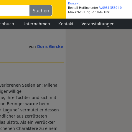
Kontakt
Bestell-Hotline
unter
0931 35591-0
Mo-Fr 9-19 Uhr, Sa 10-16 Uhr
chbuch
Unternehmen
Kontakt
Veranstaltungen
Doris Gercke
 verlorenen Seelen an: Milena
igenwillige
e, ihre Tochter und sich mit
Jean Beringer wurde beim
en Lagune" vermutet er dessen
ndlicher aus zerrütteten
das Bistro. Als ein verrückter
rochenen Charaktere zu einem