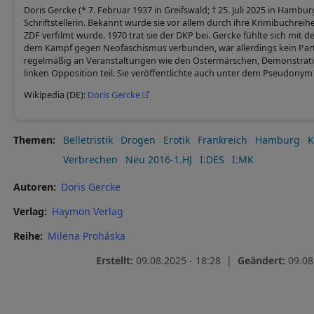
Doris Gercke (* 7. Februar 1937 in Greifswald; † 25. Juli 2025 in Hambu
Schriftstellerin. Bekannt wurde sie vor allem durch ihre Krimibuchreihe
ZDF verfilmt wurde. 1970 trat sie der DKP bei. Gercke fühlte sich mit
dem Kampf gegen Neofaschismus verbunden, war allerdings kein Part
regelmäßig an Veranstaltungen wie den Ostermärschen, Demonstrat
linken Opposition teil. Sie veröffentlichte auch unter dem Pseudonym 
Wikipedia (DE):
Doris Gercke
Themen
Belletristik
Drogen
Erotik
Frankreich
Hamburg
K
Verbrechen
Neu 2016-1.HJ
I:DES
I:MK
Autoren
Doris Gercke
Verlag
Haymon Verlag
Reihe
Milena Proháska
Erstellt:
09.08.2025 - 18:28 |
Geändert:
09.08