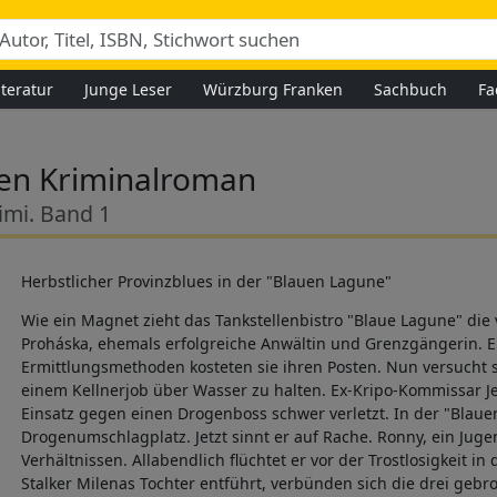
iteratur
Junge Leser
Würzburg Franken
Sachbuch
Fa
gen Kriminalroman
imi. Band 1
Herbstlicher Provinzblues in der "Blauen Lagune"
Wie ein Magnet zieht das Tankstellenbistro "Blaue Lagune" die
Proháska, ehemals erfolgreiche Anwältin und Grenzgängerin. E
Ermittlungsmethoden kosteten sie ihren Posten. Nun versucht si
einem Kellnerjob über Wasser zu halten. Ex-Kripo-Kommissar 
Einsatz gegen einen Drogenboss schwer verletzt. In der "Blau
Drogenumschlagplatz. Jetzt sinnt er auf Rache. Ronny, ein Juge
Verhältnissen. Allabendlich flüchtet er vor der Trostlosigkeit in 
Stalker Milenas Tochter entführt, verbünden sich die drei geb