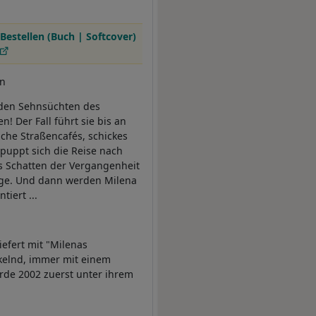
Bestellen (Buch | Softcover)
en
 den Sehnsüchten des
! Der Fall führt sie bis an
he Straßencafés, schickes
puppt sich die Reise nach
rs Schatten der Vergangenheit
Enge. Und dann werden Milena
iert ...
efert mit "Milenas
ckelnd, immer mit einem
rde 2002 zuerst unter ihrem