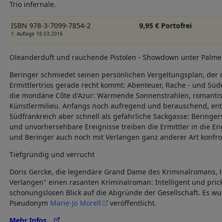
Trio infernale.
ISBN 978-3-7099-7854-2
9,95 € Portofrei
1. Auflage 18.03.2016
Oleanderduft und rauchende Pistolen - Showdown unter Palm
Beringer schmiedet seinen persönlichen Vergeltungsplan, der
Ermittlertrios gerade recht kommt: Abenteuer, Rache - und Süden
die mondäne Côte d'Azur: Wärmende Sonnenstrahlen, romantisc
Künstlermilieu. Anfangs noch aufregend und berauschend, ent
Südfrankreich aber schnell als gefährliche Sackgasse: Beringe
und unvorhersehbare Ereignisse treiben die Ermittler in die 
und Beringer auch noch mit Verlangen ganz anderer Art konfront
Tiefgründig und verrucht
Doris Gercke, die legendäre Grand Dame des Kriminalromans, li
Verlangen" einen rasanten Kriminalroman: Intelligent und pri
schonungslosen Blick auf die Abgründe der Gesellschaft. Es wu
Pseudonym
Marie-Jo Morell
veröffentlicht.
Mehr Infos