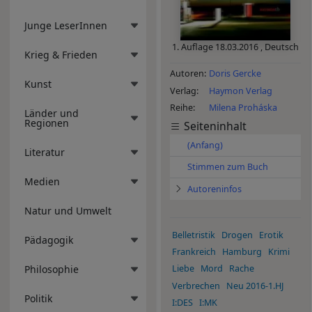
Junge LeserInnen
1. Auflage
18.03.2016
,
Deutsch
Krieg & Frieden
Autoren
Doris Gercke
Kunst
Verlag
Haymon Verlag
Reihe
Milena Proháska
Länder und
Regionen
Seiteninhalt
(Anfang)
Literatur
Stimmen zum Buch
Medien
Autoreninfos
Natur und Umwelt
Belletristik
Drogen
Erotik
Pädagogik
Frankreich
Hamburg
Krimi
Philosophie
Liebe
Mord
Rache
Verbrechen
Neu 2016-1.HJ
Politik
I:DES
I:MK