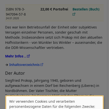
ISBN 978-3-
22,00 € Portofrei
Bestellen (Buch)
947094-57-8
24.01.2020
Das war kein Betriebsunfall der Einheit oder subjektives
Versagen einzelner Personen, sonder geschah mit
Methode. Insbesondere setzt sich Prokop mit den aktuellen
Hofhistorikern - von Münkler bis Winkler – auseinander, die
die DDR-Wissenschaftler vertrieben.
Mehr Infos
Inhaltsverzeichnis
Der Autor
Siegfried Prokop, Jahrgang 1940, geboren und
aufgewachsen in einem Dorf bei Reichenberg (Liberec) in
Nordböhmen. Der Vater Tischler, die Mutter
Textilarbeiterin. Im Sommer 1946 mit den Eltern in die
sowjetisch besetzte Zone »ausgesiedelt«. Abitur 1958 in
Wir verwenden Cookies und verarbeiten
Verwendung
Neubrandenburg, danach Studium der Geschichte und der
personenbezogene Daten für die folgenden Zwecke: