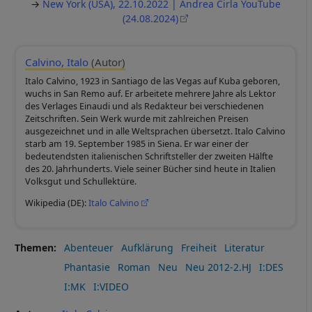
→
New York (USA), 22.10.2022 | Andrea Cirla YouTube
(24.08.2024)
Calvino, Italo
(Autor)
Italo Calvino, 1923 in Santiago de las Vegas auf Kuba geboren,
wuchs in San Remo auf. Er arbeitete mehrere Jahre als Lektor
des Verlages Einaudi und als Redakteur bei verschiedenen
Zeitschriften. Sein Werk wurde mit zahlreichen Preisen
ausgezeichnet und in alle Weltsprachen übersetzt. Italo Calvino
starb am 19. September 1985 in Siena. Er war einer der
bedeutendsten italienischen Schriftsteller der zweiten Hälfte
des 20. Jahrhunderts. Viele seiner Bücher sind heute in Italien
Volksgut und Schullektüre.
Wikipedia (DE):
Italo Calvino
Themen
Abenteuer
Aufklärung
Freiheit
Literatur
Phantasie
Roman
Neu
Neu 2012-2.HJ
I:DES
I:MK
I:VIDEO