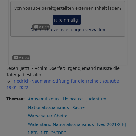
Von
YouTube
bereitgestellten externen Inhalt laden?
Ja (einmalig)
Datenschutzeinstellungen verwalten
Lesen. Jetzt! - Achim Doerfer: Irgendjemand musste die
Täter ja bestrafen
→
Friedrich-Naumann-Stiftung für die Freiheit Youtube
19.01.2022
Themen
Antisemitismus
Holocaust
Judentum
Nationalsozialismus
Rache
Warschauer Ghetto
Widerstand Nationalsozialismus
Neu 2021-2.HJ
I:BIB
I:FF
I:VIDEO