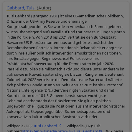
Gabbard, Tulsi
(Autor)
Tulsi Gabbard (Jahrgang 1981) ist eine US-amerikanische Politikerin,
Offizierin der US-Army Reserve und ehemalige
Kongressabgeordnete. Sie wurde in Amerikanisch-Samoa geboren,
wuchs überwiegend auf Hawaii auf und trat bereits in jungen Jahren
in die Politik ein. Von 2013 bis 2021 vertrat sie den Bundesstaat
Hawaii im US-Repräsentantenhaus und gehörte zunächst der
Demokratischen Partei an. Internationale Bekanntheit erlangte sie
durch ihre außenpolitisch interventionismuskritischen Positionen,
ihre Einsätze gegen Regimewechsel-Politik sowie ihre
Präsidentschaftsbewerbung für die Demokraten im Jahr 2020.
Parallel dazu blieb sie militärisch aktiv und diente unter anderem im
Irak sowie in Kuwait; später stieg sie bis zum Rang eines Lieutenant
Colonel auf. 2022 verließ sie die Demokratische Partei und näherte
sich politisch Donald Trump an. Seit Februar 2025 ist sie Director of
National Intelligence (DNI) der Vereinigten Staaten und damit
Koordinatorin der 18 US-Geheimdienste sowie wichtigste
Geheimdienstberaterin des Präsidenten. Sie gilt als politisch
ungewöhnliche Figur, da sie Positionen aus antiinterventionistischer
Außenpolitik, Skepsis gegenüber Sicherheitsapparaten und
konservativen kulturpolitischen Ansichten verbindet.
Wikipedia (DE):
Tulsi Gabbard
| Wikipedia (EN): Tulsi
Gabbard
https://en.wikipedia.org/wiki/Tulsi_Gabbard
| Wikipedia