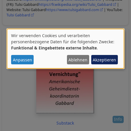
(FR): Tulsi Gabbard
https://fr.wikipedia.org/wiki/Tulsi_Gabbard
|
Website: Tulsi Gabbard
https://www.tulsigabbard.com
| YouTube:
Tulsi Gabbard
Wir verwenden Cookies und verarbeiten
Verwendung
personenbezogene Daten für die folgenden Zwecke:
Funktional & Eingebettete externe Inhalte
.
von
personenbezogenen
Anpassen
Ablehnen
Akzeptieren
Daten
und
Cookies
Info
Substack