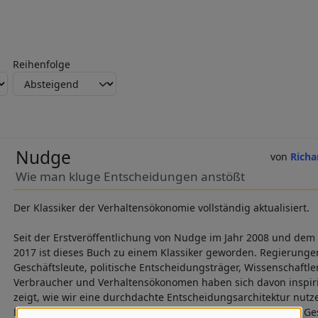
Reihenfolge
Nudge
Richa
Wie man kluge Entscheidungen anstößt
Der Klassiker der Verhaltensökonomie vollständig aktualisiert.
Seit der Erstveröffentlichung von Nudge im Jahr 2008 und dem 
2017 ist dieses Buch zu einem Klassiker geworden. Regierunge
Geschäftsleute, politische Entscheidungsträger, Wissenschaftler
Verbraucher und Verhaltensökonomen haben sich davon inspiri
zeigt, wie wir eine durchdachte Entscheidungsarchitektur nut
Entscheidungen für uns selbst, unsere Familien und unsere Gese