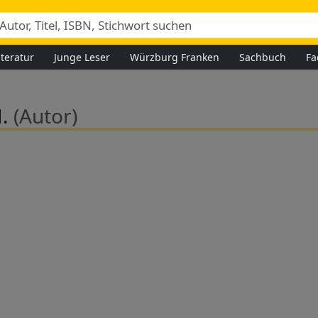
iteratur
Junge Leser
Würzburg Franken
Sachbuch
Fa
H.
(Autor)