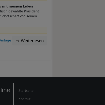
lk mit meinem Leben
tisch gewählte Präsident
diobotschaft von seinen
Weiterlesen
Verlage
Rechtliches
line
Startseite
Kontakt