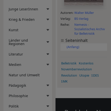
Junge LeserInnen
Autoren
Walter Müller
Verlag
BS-Verlag
Krieg & Frieden
Reihe
Nemesis -
Sozialistisches Archiv
Kunst
für Belletristik
Seiteninhalt
Länder und
Regionen
(Anfang)
Literatur
Belletristik
Kostenlos
Medien
Novemberrevolution
Natur und Umwelt
Revolution
Utopie
I:DES
I:MK
Pädagogik
Philosophie
Politik