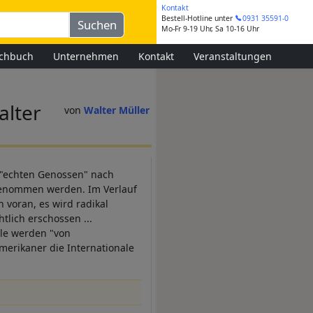
Kontakt
Bestell-Hotline
unter
0931 35591-0
Mo-Fr 9-19 Uhr, Sa 10-16 Uhr
chbuch
Unternehmen
Kontakt
Veranstaltungen
alter
Walter Müller
n "echten Genossen" nach
fgenommen werden. Im Verlauf
h voran, es wird radikal
tlich erschossen ...
lle werden "von
merikaner die Internationale