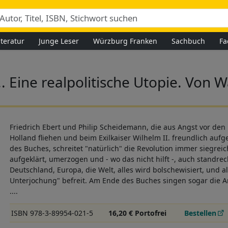
iteratur
Junge Leser
Würzburg Franken
Sachbuch
Fa
. Eine realpolitische Utopie. Von W
Friedrich Ebert und Philip Scheidemann, die aus Angst vor de
Holland fliehen und beim Exilkaiser Wilhelm II. freundlich au
des Buches, schreitet "natürlich" die Revolution immer siegreic
aufgeklärt, umerzogen und - wo das nicht hilft -, auch standrech
Deutschland, Europa, die Welt, alles wird bolschewisiert, und a
Unterjochung" befreit. Am Ende des Buches singen sogar die A
....
ISBN 978-3-89954-021-5
16,20 € Portofrei
Bestellen