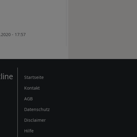
.2020 - 17:57
Rechtliches
line
Startseite
Kontakt
AGB
Datenschutz
Disclaimer
Hilfe