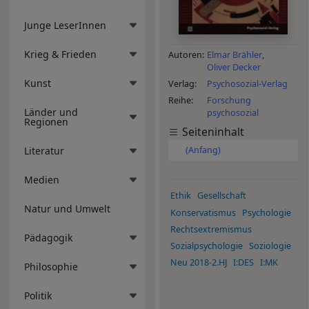
Junge LeserInnen
Krieg & Frieden
Autoren
Elmar Brähler
Oliver Decker
Kunst
Verlag
Psychosozial-Verlag
Reihe
Forschung
Länder und
psychosozial
Regionen
Seiteninhalt
Literatur
(Anfang)
Medien
Ethik
Gesellschaft
Natur und Umwelt
Konservatismus
Psychologie
Rechtsextremismus
Pädagogik
Sozialpsychologie
Soziologie
Neu 2018-2.HJ
I:DES
I:MK
Philosophie
Politik