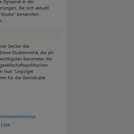
ren Dynamik in der
rungen, die sich aktuell
s-Studie" benannten
n.
ver Decker die
iese Studienreihe, die als
 wichtigsten Barometer der
gesellschaftspolitischen
er nun "Leipziger
ren für die Demokratie
echtsextremismus
I:MK