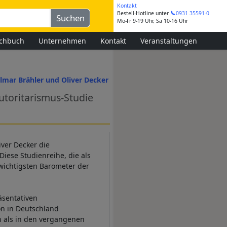
Kontakt
Bestell-Hotline
unter
0931 35591-0
Mo-Fr 9-19 Uhr, Sa 10-16 Uhr
chbuch
Unternehmen
Kontakt
Veranstaltungen
Elmar Brähler und Oliver Decker
utoritarismus-Studie
ver Decker die
iese Studienreihe, die als
 wichtigsten Barometer der
äsentativen
on in Deutschland
h als in den vergangenen