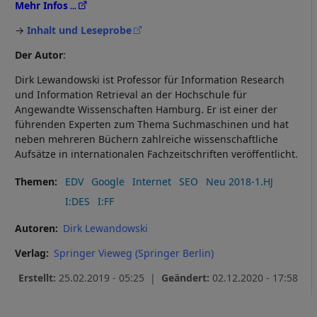
und
Mehr Infos
Cookies
→
Inhalt und Leseprobe
Der Autor
:
Dirk Lewandowski ist Professor für Information Research
und Information Retrieval an der Hochschule für
Angewandte Wissenschaften Hamburg. Er ist einer der
führenden Experten zum Thema Suchmaschinen und hat
neben mehreren Büchern zahlreiche wissenschaftliche
Aufsätze in internationalen Fachzeitschriften veröffentlicht.
Themen
EDV
Google
Internet
SEO
Neu 2018-1.HJ
I:DES
I:FF
Autoren
Dirk Lewandowski
Verlag
Springer Vieweg (Springer Berlin)
Erstellt:
25.02.2019 - 05:25 |
Geändert:
02.12.2020 - 17:58