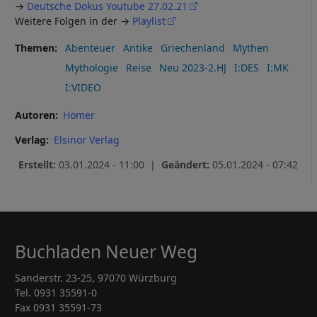
→
Deutsche Dokus Youtube 27.02.21
Weitere Folgen in der →
Playlist
Themen
Abenteuer
Antike
Griechenland
Mythen
Mythologie
Reise
Neu 2023-2.HJ
I:DES
I:MK
I:VIDEO
Autoren
Homer
Verlag
Elsinor Verlag
Erstellt:
03.01.2024 - 11:00 |
Geändert:
05.01.2024 - 07:42
Buchladen Neuer Weg
Sanderstr. 23-25, 97070 Würzburg
Tel. 0931 35591-0
Fax 0931 35591-73