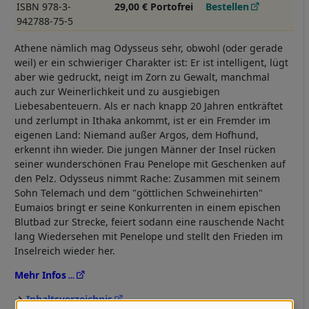
ISBN 978-3-
29,00 € Portofrei
Bestellen
942788-75-5
Athene nämlich mag Odysseus sehr, obwohl (oder gerade
weil) er ein schwieriger Charakter ist: Er ist intelligent, lügt
aber wie gedruckt, neigt im Zorn zu Gewalt, manchmal
auch zur Weinerlichkeit und zu ausgiebigen
Liebesabenteuern. Als er nach knapp 20 Jahren entkräftet
und zerlumpt in Ithaka ankommt, ist er ein Fremder im
eigenen Land: Niemand außer Argos, dem Hofhund,
erkennt ihn wieder. Die jungen Männer der Insel rücken
seiner wunderschönen Frau Penelope mit Geschenken auf
den Pelz. Odysseus nimmt Rache: Zusammen mit seinem
Sohn Telemach und dem "göttlichen Schweinehirten"
Eumaios bringt er seine Konkurrenten in einem epischen
Blutbad zur Strecke, feiert sodann eine rauschende Nacht
lang Wiedersehen mit Penelope und stellt den Frieden im
Inselreich wieder her.
Mehr Infos
Inhaltsverzeichnis