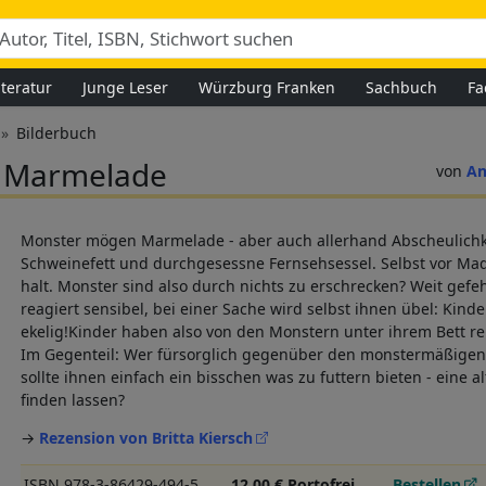
iteratur
Junge Leser
Würzburg Franken
Sachbuch
Fa
Bilderbuch
 Marmelade
An
Monster mögen Marmelade - aber auch allerhand Abscheulichke
Schweinefett und durchgesessne Fernsehsessel. Selbst vor Ma
halt. Monster sind also durch nichts zu erschrecken? Weit gef
reagiert sensibel, bei einer Sache wird selbst ihnen übel: Kinde
ekelig!Kinder haben also von den Monstern unter ihrem Bett re
Im Gegenteil: Wer fürsorglich gegenüber den monstermäßigen 
sollte ihnen einfach ein bisschen was zu futtern bieten - eine a
finden lassen?
→
Rezension von Britta Kiersch
ISBN 978-3-86429-494-5
12,00 € Portofrei
Bestellen