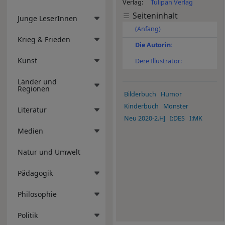
Verlag
Tulipan Verlag
Seiteninhalt
Junge LeserInnen
(Anfang)
Krieg & Frieden
Die Autorin:
Kunst
Dere Illustrator:
Länder und
Regionen
Bilderbuch
Humor
Kinderbuch
Monster
Literatur
Neu 2020-2.HJ
I:DES
I:MK
Medien
Natur und Umwelt
Pädagogik
Philosophie
Politik