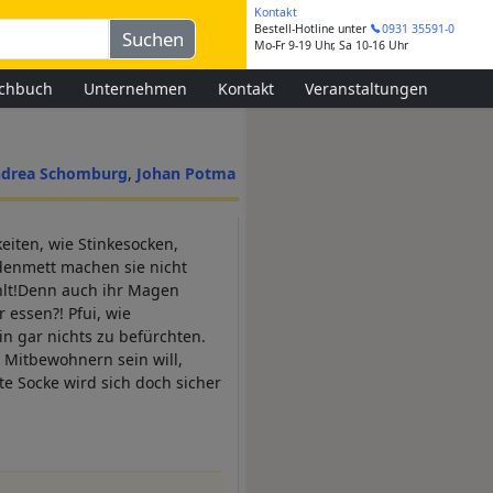
Kontakt
Bestell-Hotline
unter
0931 35591-0
Mo-Fr 9-19 Uhr, Sa 10-16 Uhr
chbuch
Unternehmen
Kontakt
Veranstaltungen
drea Schomburg
Johan Potma
iten, wie Stinkesocken,
denmett machen sie nicht
ehlt!Denn auch ihr Magen
r essen?! Pfui, wie
in gar nichts zu befürchten.
Mitbewohnern sein will,
lte Socke wird sich doch sicher