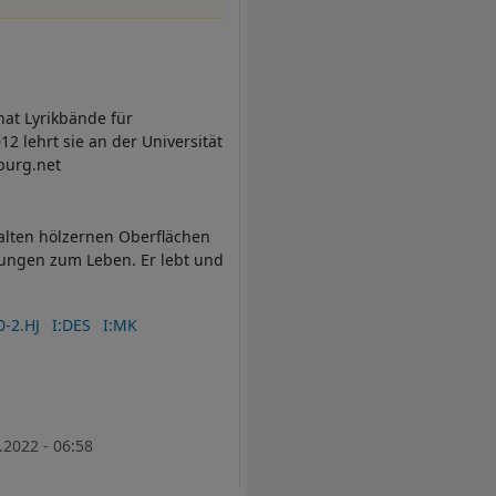
hat Lyrikbände für
2 lehrt sie an der Universität
burg.net
 alten hölzernen Oberflächen
lungen zum Leben. Er lebt und
-2.HJ
I:DES
I:MK
.2022 - 06:58