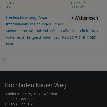
654-2
(Buch)
2017
→ d-nb.info
Weiterlesen
Friedensforschung
Gaza
Internationale Beziehungen
Israel
Menschenrechte
Nahostkonflikt
Palästina
Politik
UNO
Völkerrecht
Zeitgeschichte
Neu
Neu 2017-2.HJ
I:DES
I:MK
Buchladen Neuer Weg
Sanderstr. 23-25, 97070 Würzburg
Tel. 0931 35591-0
Fax 0931 35591-73