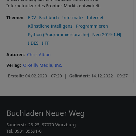
Internetnutzer des Frontier-Markts entwickelt.
Themen
EDV
Fachbuch
Informatik
Internet
Künstliche Intelligenz
Programmieren
Python (Programmiersprache)
Neu 2019-1.HJ
I:DES
I:FF
Autoren
Chris Albon
Verlag
O'Reilly Media, Inc.
Erstellt:
04.02.2020 - 07:20 |
Geändert:
14.12.2022 - 09:27
Buchladen Neuer Weg
Sanderstr. 23-25, 97070 Würzburg
Tel. 0931 35591-0