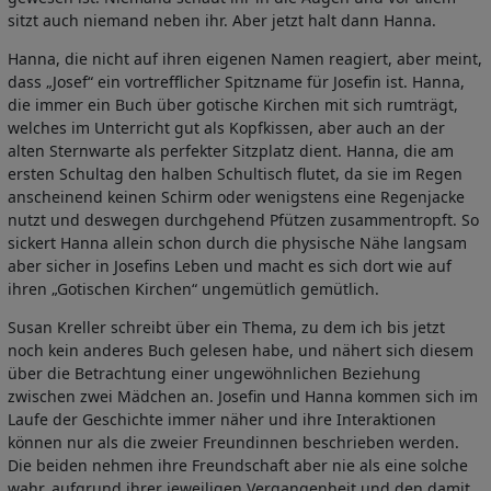
sitzt auch niemand neben ihr. Aber jetzt halt dann Hanna.
Hanna, die nicht auf ihren eigenen Namen reagiert, aber meint,
dass „Josef“ ein vortrefflicher Spitzname für Josefin ist. Hanna,
die immer ein Buch über gotische Kirchen mit sich rumträgt,
welches im Unterricht gut als Kopfkissen, aber auch an der
alten Sternwarte als perfekter Sitzplatz dient. Hanna, die am
ersten Schultag den halben Schultisch flutet, da sie im Regen
anscheinend keinen Schirm oder wenigstens eine Regenjacke
nutzt und deswegen durchgehend Pfützen zusammentropft. So
sickert Hanna allein schon durch die physische Nähe langsam
aber sicher in Josefins Leben und macht es sich dort wie auf
ihren „Gotischen Kirchen“ ungemütlich gemütlich.
Susan Kreller schreibt über ein Thema, zu dem ich bis jetzt
noch kein anderes Buch gelesen habe, und nähert sich diesem
über die Betrachtung einer ungewöhnlichen Beziehung
zwischen zwei Mädchen an. Josefin und Hanna kommen sich im
Laufe der Geschichte immer näher und ihre Interaktionen
können nur als die zweier Freundinnen beschrieben werden.
Die beiden nehmen ihre Freundschaft aber nie als eine solche
wahr, aufgrund ihrer jeweiligen Vergangenheit und den damit