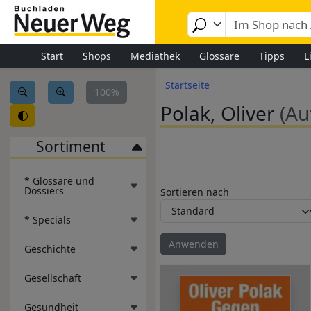
Image
Direkt zum Inhalt
Start
Shops
Mediathek
Glossare
Tipps
L
Pfadnavigation
Startseite
100%
Polak, Oliver
(Au
Sortiment
* Glossare und
Dossiers
Sortieren nach
* Specials
Geschichte
Gesellschaft
Gesundheit