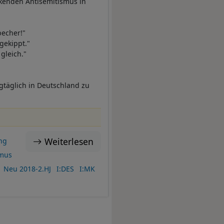
kenden Antisemitismus in
becher!"
gekippt."
gleich."
agtäglich in Deutschland zu
Weiterlesen
ng
smus
Neu 2018-2.HJ
I:DES
I:MK