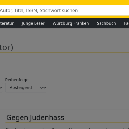
iteratur
Junge Leser
Würzburg Franken
Sachbuch
Fa
tor)
Reihenfolge
Gegen Judenhass