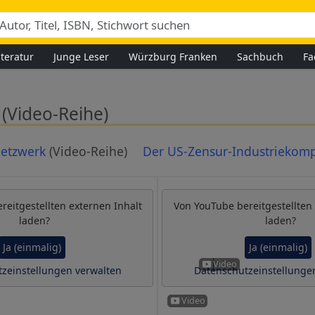
iteratur
Junge Leser
Würzburg Franken
Sachbuch
Fa
(Video-Reihe)
etzwerk
(Video-Reihe)
Der US-Zensur-Industriekom
reitgestellten externen Inhalt
Von
YouTube
bereitgestellten
laden?
laden?
Ja (einmalig)
Ja (einmalig)
zeinstellungen verwalten
Datenschutzeinstellunge