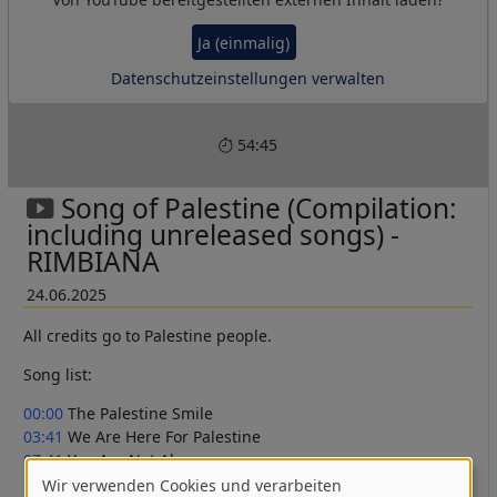
Ja (einmalig)
Datenschutzeinstellungen verwalten
54:45
Song of Palestine (Compilation:
including unreleased songs) -
RIMBIANA
24.06.2025
All credits go to Palestine people.
Song list:
00:00
The Palestine Smile
03:41
We Are Here For Palestine
07:41
You Are Not Alone
11:03
Never Ending Fight
Wir verwenden Cookies und verarbeiten