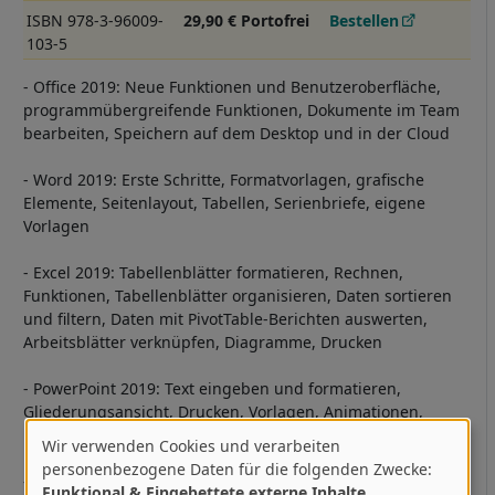
ISBN 978-3-96009-
29,90 € Portofrei
Bestellen
103-5
- Office 2019: Neue Funktionen und Benutzeroberfläche,
programmübergreifende Funktionen, Dokumente im Team
bearbeiten, Speichern auf dem Desktop und in der Cloud
- Word 2019: Erste Schritte, Formatvorlagen, grafische
Elemente, Seitenlayout, Tabellen, Serienbriefe, eigene
Vorlagen
- Excel 2019: Tabellenblätter formatieren, Rechnen,
Funktionen, Tabellenblätter organisieren, Daten sortieren
und filtern, Daten mit PivotTable-Berichten auswerten,
Arbeitsblätter verknüpfen, Diagramme, Drucken
- PowerPoint 2019: Text eingeben und formatieren,
Gliederungsansicht, Drucken, Vorlagen, Animationen,
Präsentieren und Veröffentlichen
Wir verwenden Cookies und verarbeiten
Verwendung
personenbezogene Daten für die folgenden Zwecke:
- Outlook 2019: Neues für Umsteiger, Grundlagen und
Funktional & Eingebettete externe Inhalte
.