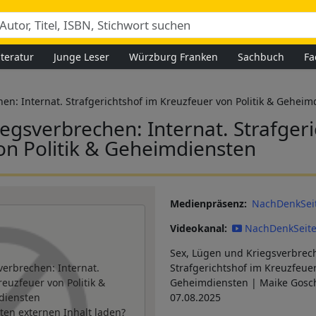
iteratur
Junge Leser
Würzburg Franken
Sachbuch
Fa
en: Internat. Strafgerichtshof im Kreuzfeuer von Politik & Geheim
egsverbrechen: Internat. Strafger
on Politik & Geheimdiensten
Medienpräsenz
NachDenkSei
Videokanal
NachDenkSeit
Sex, Lügen und Kriegsverbrech
verbrechen: Internat.
Strafgerichtshof im Kreuzfeuer
reuzfeuer von Politik &
Geheimdiensten | Maike Gosc
diensten
07.08.2025
ten externen Inhalt laden?