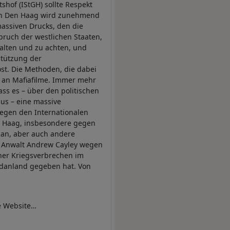
tshof (IStGH) sollte Respekt
t in Den Haag wird zunehmend
assiven Drucks, den die
ruch der westlichen Staaten,
alten und zu achten, und
tützung der
öst. Die Methoden, die dabei
 an Mafiafilme. Immer mehr
ss es – über den politischen
us – eine massive
gen den Internationalen
en Haag, insbesondere gegen
an, aber auch andere
en Anwalt Andrew Cayley wegen
cher Kriegsverbrechen im
danland gegeben hat. Von
e Website
inks zum Nachlesen:
de/?p=137061