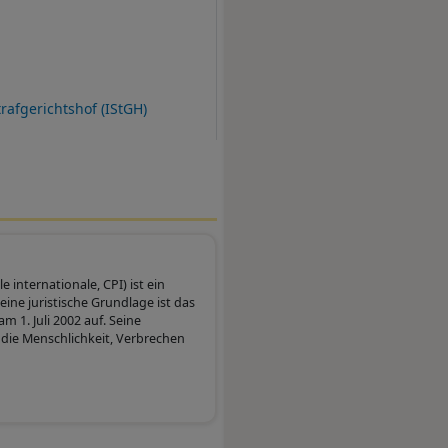
 August 2025 um 9:00
trafgerichtshof (IStGH)
 internationale, CPI) ist ein
ine juristische Grundlage ist das
m 1. Juli 2002 auf. Seine
 die Menschlichkeit, Verbrechen