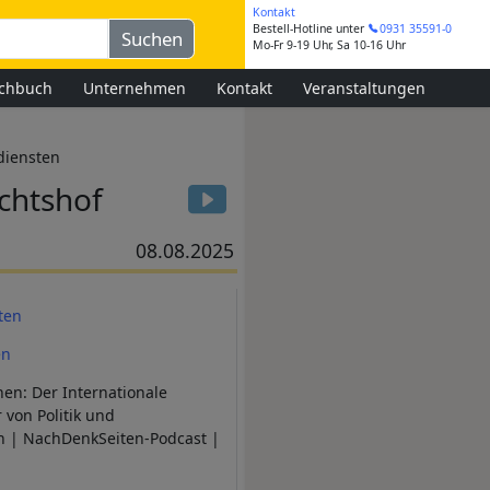
Kontakt
Bestell-Hotline
unter
0931 35591-0
Mo-Fr 9-19 Uhr, Sa 10-16 Uhr
chbuch
Unternehmen
Kontakt
Veranstaltungen
diensten
ichtshof
08.08.2025
ten
en
en: Der Internationale
 von Politik und
h | NachDenkSeiten-Podcast |