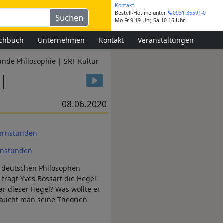
Kontakt
Bestell-Hotline
unter
0931 35591-0
Mo-Fr 9-19 Uhr, Sa 10-16 Uhr
chbuch
Unternehmen
Kontakt
Veranstaltungen
unde Philosophie | SRF Kultur
 |
08.06.2020
ternstunden
rnstunden
s deutschen Philosophen
fragt Yves Bossart die Hegel-
r dieser Hegel? Was wollte er
raucht man seine Theorien