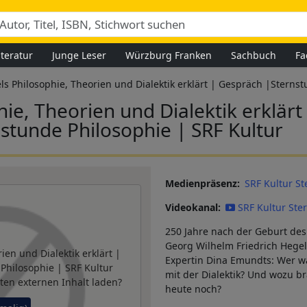
iteratur
Junge Leser
Würzburg Franken
Sachbuch
Fa
ls Philosophie, Theorien und Dialektik erklärt | Gespräch |Sternst
ie, Theorien und Dialektik erklärt
stunde Philosophie | SRF Kultur
Medienpräsenz
SRF Kultur S
Videokanal
SRF Kultur Ste
250 Jahre nach der Geburt de
Georg Wilhelm Friedrich Hegel 
ien und Dialektik erklärt |
Expertin Dina Emundts: Wer wa
Philosophie | SRF Kultur
mit der Dialektik? Und wozu b
ten externen Inhalt laden?
heute noch?