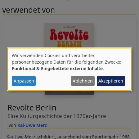
verwendet von
Wir verwenden Cookies und verarbeiten
Verwendung
personenbezogene Daten für die folgenden Zwecke:
Funktional & Eingebettete externe Inhalte
.
von
personenbezogenen
Anpassen
Ablehnen
Akzeptieren
Daten
und
Cookies
Revolte Berlin
Eine Kulturgeschichte der 1970er-Jahre
Kai-Uwe Merz
Kai-Uwe Merz schildert, ausgehend vom Epochenjahr 1968,