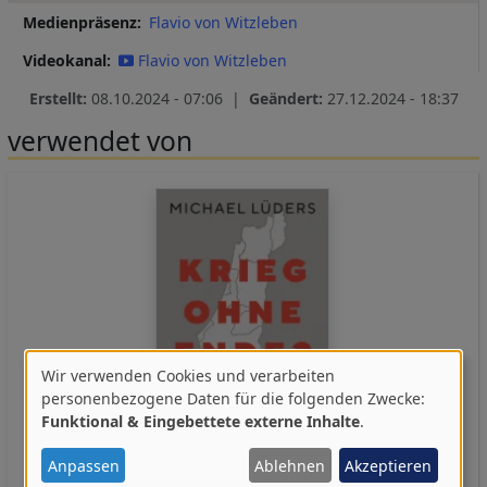
Medienpräsenz
Flavio von Witzleben
Videokanal
Flavio von Witzleben
Erstellt:
08.10.2024 - 07:06 |
Geändert:
27.12.2024 - 18:37
verwendet von
Wir verwenden Cookies und verarbeiten
Verwendung
personenbezogene Daten für die folgenden Zwecke:
Funktional & Eingebettete externe Inhalte
.
von
personenbezogenen
Anpassen
Ablehnen
Akzeptieren