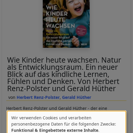
Wie Kinder heute wachsen. Natur
als Entwicklungsraum. Ein neuer
Blick auf das kindliche Lernen,
Fühlen und Denken. Von Herbert
Renz-Polster und Gerald Hüther
Herbert Renz-Polster
Gerald Hüther
Herbert Renz-Polster und Gerald Hüther - der eine
Kinderarzt, der andere Hirnforscher - führen uns zu den
Wir verwenden Cookies und verarbeiten
Quellen, von denen eine gelungene und gesunde
Verwendung
personenbezogene Daten für die folgenden Zwecke:
Entwicklung unserer Kinder abhängt. Zu finden sind diese
Funktional & Eingebettete externe Inhalte
.
von