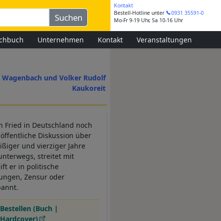
Kontakt
Bestell-Hotline
unter
0931 35591-0
Mo-Fr 9-19 Uhr, Sa 10-16 Uhr
chbuch
Unternehmen
Kontakt
Veranstaltungen
s Wagenbach und Volker Rudolf
Kaukoreit
ch Fried in Deutschland noch
öffentliche Diskussion über
eißiger und vierziger Jahre
 unterwegs, streitet mit
t er in politische
dungen, Zensur oder
bannt.
Bestellen (Buch |
Hardcover)