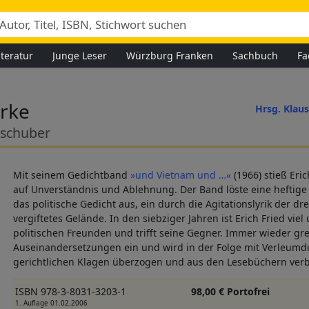
iteratur
Junge Leser
Würzburg Franken
Sachbuch
Fa
rke
Hrsg. Klau
kschuber
Mit seinem Gedichtband
»und Vietnam und …«
(1966) stieß Eri
auf Unverständnis und Ablehnung. Der Band löste eine heftige 
das politische Gedicht aus, ein durch die Agitationslyrik der dr
vergiftetes Gelände. In den siebziger Jahren ist Erich Fried viel
politischen Freunden und trifft seine Gegner. Immer wieder greif
Auseinandersetzungen ein und wird in der Folge mit Verleum
gerichtlichen Klagen überzogen und aus den Lesebüchern ver
ISBN 978-3-8031-3203-1
98,00 € Portofrei
1. Auflage 01.02.2006