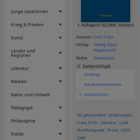
Junge LeserInnen
Krieg & Frieden
1. Auflage
01.02.2006
,
Deutsch
Autoren
Erich Fried
Kunst
Verlag
Verlag Klaus
Wagenbach
Länder und
Regionen
Reihe
Quartbuch
Seiteninhalt
Literatur
(Anfang)
Medien
Inhaltsverzeichnisse
Natur und Umwelt
Autoreninfos
Pädagogik
20. Jahrhundert
Erzählungen
Philosophie
Fried, Erich
Literatur
Lyrik
Nachkriegszeit
Prosa
I:DES
Politik
I:MK